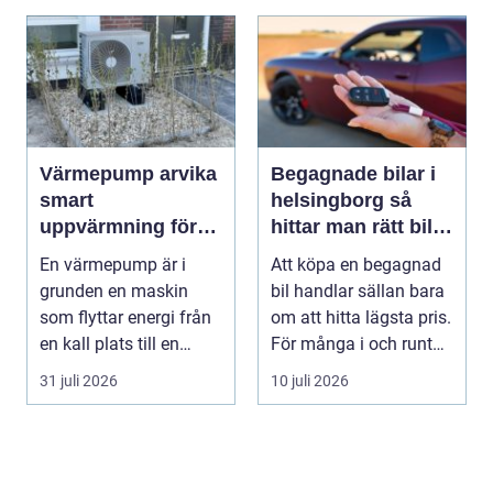
Värmepump arvika
Begagnade bilar i
smart
helsingborg så
uppvärmning för
hittar man rätt bil
värmländskt klimat
till rätt pris
En värmepump är i
Att köpa en begagnad
grunden en maskin
bil handlar sällan bara
som flyttar energi från
om att hitta lägsta pris.
en kall plats till en
För många i och runt
varm. Den använder...
Helsingb...
31 juli 2026
10 juli 2026