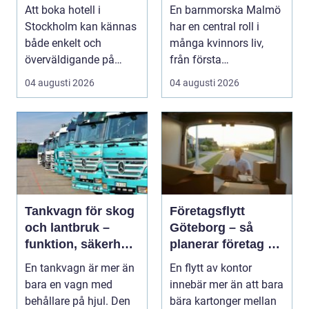
din vistelse
hela livet
Att boka hotell i
En barnmorska Malmö
Stockholm kan kännas
har en central roll i
både enkelt och
många kvinnors liv,
överväldigande på
från första
samma gång. Utbudet
preventivmedelsrådgiv
04 augusti 2026
04 augusti 2026
är stor...
ninge...
Tankvagn för skog
Företagsflytt
och lantbruk –
Göteborg – så
funktion, säkerhet
planerar företag en
och smarta val
smidig och trygg
En tankvagn är mer än
En flytt av kontor
flytt
bara en vagn med
innebär mer än att bara
behållare på hjul. Den
bära kartonger mellan