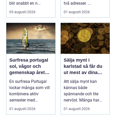
blir snabbt en n...
två adresser. ...
03 augusti 2026
01 augusti 2026
Surfresa portugal
Sälja mynt i
sol, vågor och
karlstad så får du
gemenskap året
ut mest av dina
runt
samlingar
En surfresa Portugal
Att sälja mynt kan
lockar många som vill
kännas både
kombinera aktiv
spännande och lite
semester med
nervöst. Många har
avkoppling, god mat
ärvt mynt, hittat gamla
01 augusti 2026
01 augusti 2026
och enke...
burkar ...