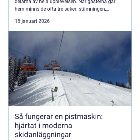
delarna av hela upplevelsen. När gästerna går
hem minns de ofta tre saker: stämningen,
sällskapet och maten. Därför har valet av catering
15 januari 2026
malmö stor bet...
Så fungerar en pistmaskin:
hjärtat i moderna
skidanläggningar