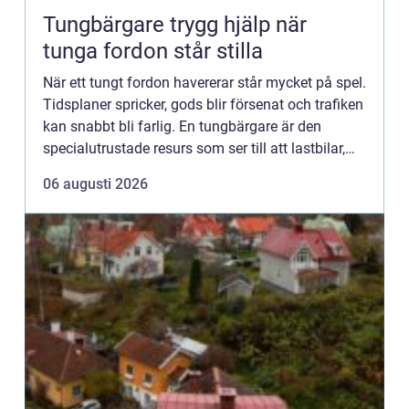
Tungbärgare trygg hjälp när
tunga fordon står stilla
När ett tungt fordon havererar står mycket på spel.
Tidsplaner spricker, gods blir försenat och trafiken
kan snabbt bli farlig. En tungbärgare är den
specialutrustade resurs som ser till att lastbilar,
bussar och maskinfordon kommer bort från
06 augusti 2026
vägen p...