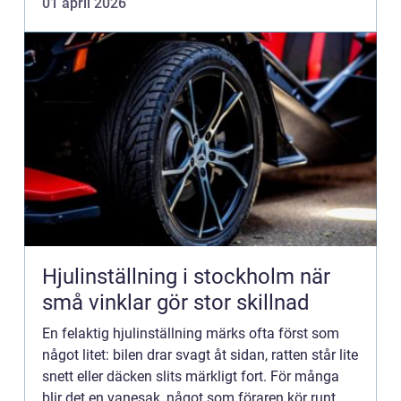
01 april 2026
Hjulinställning i stockholm när
små vinklar gör stor skillnad
En felaktig hjulinställning märks ofta först som
något litet: bilen drar svagt åt sidan, ratten står lite
snett eller däcken slits märkligt fort. För många
blir det en vanesak, något som föraren kör runt