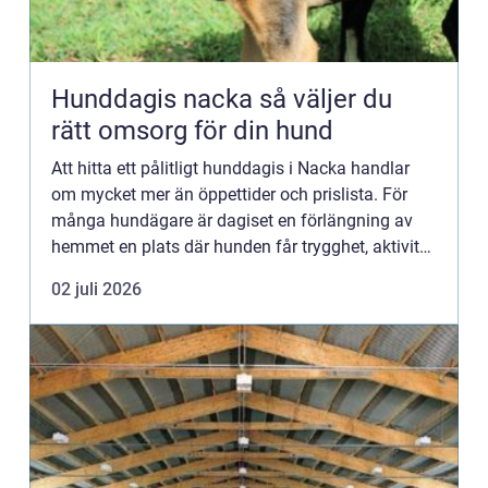
Hunddagis nacka så väljer du
rätt omsorg för din hund
Att hitta ett pålitligt hunddagis i Nacka handlar
om mycket mer än öppettider och prislista. För
många hundägare är dagiset en förlängning av
hemmet en plats där hunden får trygghet, aktivitet
och socialt umgänge när vardagen är som mest
02 juli 2026
hektisk. När...