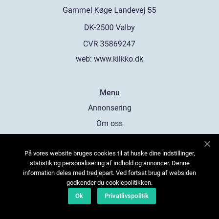
web:
www.klikko.dk
Menu
Annonsering
Om oss
Cookies
På vores website bruges cookies til at huske dine indstillinger,
Kontakta oss
statistik og personalisering af indhold og annoncer. Denne
Sitemap
information deles med tredjepart. Ved fortsat brug af websiden
godkender du cookiepolitikken.
Ok
Privatlivspolitik