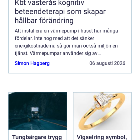
Kbt västerås kognitiv
beteendeterapi som skapar
hållbar förändring
Att installera en värmepump i huset har många
fördelar. Inte nog med att det sänker
energikostnaderna så gör man också miljön en
tjänst. Värmepumpar använder sig av
förnyelsebara energikällor som den hämtar ur
Simon Hagberg
06 augusti 2026
ventilationsluft, utomhusluft, berggrund...
Tungbärgare trygg
Vigselring symbol,