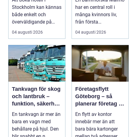
vistelse
Stockholm kan kännas
har en central roll i
både enkelt och
många kvinnors liv,
överväldigande på
från första
samma gång. Utbudet
preventivmedelsrådgiv
04 augusti 2026
04 augusti 2026
är stor...
ninge...
Tankvagn för skog
Företagsflytt
och lantbruk –
Göteborg – så
funktion, säkerhet
planerar företag en
och smarta val
smidig och trygg
En tankvagn är mer än
En flytt av kontor
flytt
bara en vagn med
innebär mer än att
behållare på hjul. Den
bara bära kartonger
blir snabbt en n...
mellan två adresser. ...