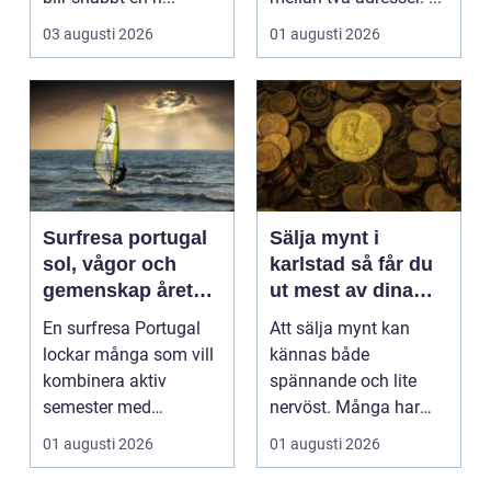
03 augusti 2026
01 augusti 2026
Surfresa portugal
Sälja mynt i
sol, vågor och
karlstad så får du
gemenskap året
ut mest av dina
runt
samlingar
En surfresa Portugal
Att sälja mynt kan
lockar många som vill
kännas både
kombinera aktiv
spännande och lite
semester med
nervöst. Många har
avkoppling, god mat
ärvt mynt, hittat gamla
01 augusti 2026
01 augusti 2026
och enke...
burkar ...