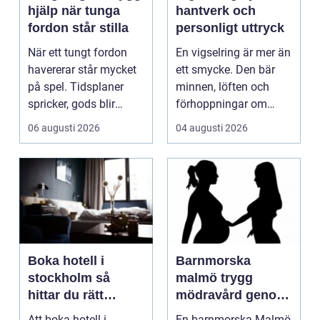
hjälp när tunga
hantverk och
fordon står stilla
personligt uttryck
När ett tungt fordon
En vigselring är mer än
havererar står mycket
ett smycke. Den bär
på spel. Tidsplaner
minnen, löften och
spricker, gods blir
förhoppningar om
försenat och traf...
framtiden. Formen är...
06 augusti 2026
04 augusti 2026
Boka hotell i
Barnmorska
stockholm så
malmö trygg
hittar du rätt
mödravård genom
boende för din
hela livet
Att boka hotell i
En barnmorska Malmö