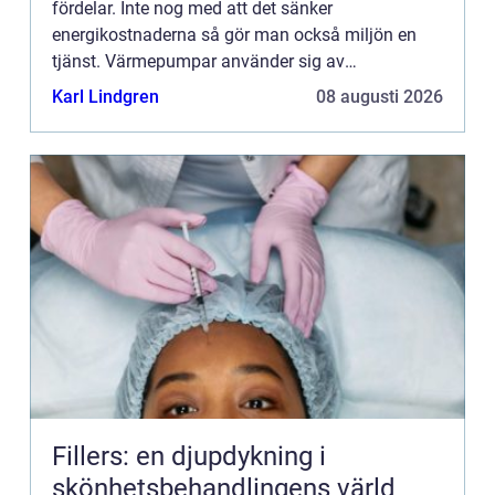
fördelar. Inte nog med att det sänker
energikostnaderna så gör man också miljön en
tjänst. Värmepumpar använder sig av
förnyelsebara energikällor som den hämtar ur
Karl Lindgren
08 augusti 2026
ventilationsluft, utomhusluft, berggrund...
Fillers: en djupdykning i
skönhetsbehandlingens värld