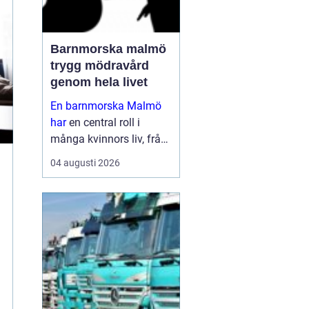
Barnmorska malmö
trygg mödravård
genom hela livet
En barnmorska Malmö
har
en central roll i
många kvinnors liv, från
första
04 augusti 2026
preventivmedelsrådgivni
ngen till graviditet,
förlossningsförberedelse
och tiden efter att barnet
är fött. För må...