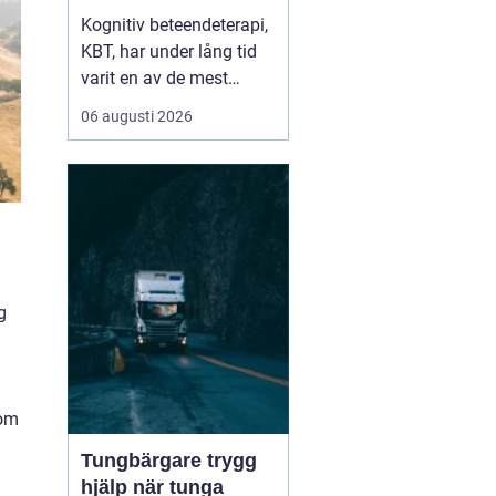
skapar hållbar
Kognitiv beteendeterapi,
förändring
KBT, har under lång tid
varit en av de mest
välstuderade
06 augusti 2026
terapiformerna inom
psykologi. Många som
söker KBT Västerås vill
förstå hur behandlingen
går till i...
g
som
Tungbärgare trygg
hjälp när tunga