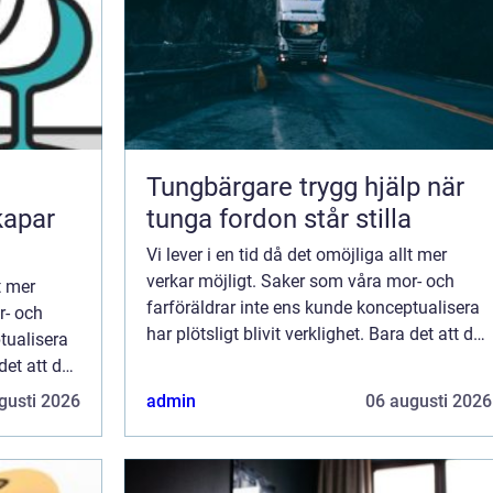
Tungbärgare trygg hjälp när
kapar
tunga fordon står stilla
Vi lever i en tid då det omöjliga allt mer
verkar möjligt. Saker som våra mor- och
t mer
farföräldrar inte ens kunde konceptualisera
r- och
har plötsligt blivit verklighet. Bara det att du
tualisera
har en maskin i fickan som ger dig ti...
 det att du
i...
gusti 2026
admin
06 augusti 2026