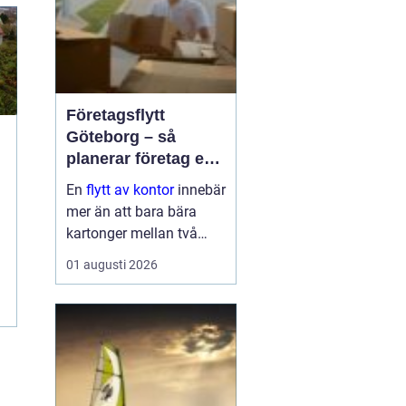
Företagsflytt
Göteborg – så
planerar företag en
smidig och trygg
En
flytt av kontor
innebär
flytt
mer än att bara bära
kartonger mellan två
adresser. När ett kontor i
01 augusti 2026
Göteborg sk...
e