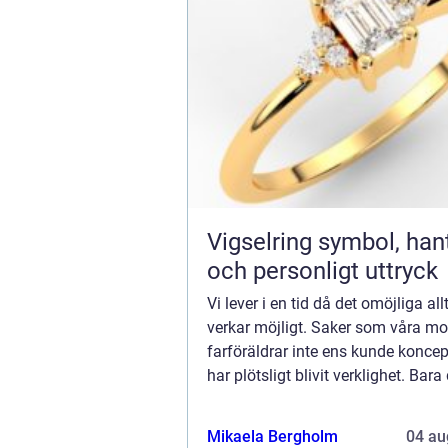
Vigselring symbol, hantverk
och personligt uttryck
Vi lever i en tid då det omöjliga all
verkar möjligt. Saker som våra mo
farföräldrar inte ens kunde koncep
har plötsligt blivit verklighet. Bara
har en maskin i fickan som ger dig t
Mikaela Bergholm
04 au