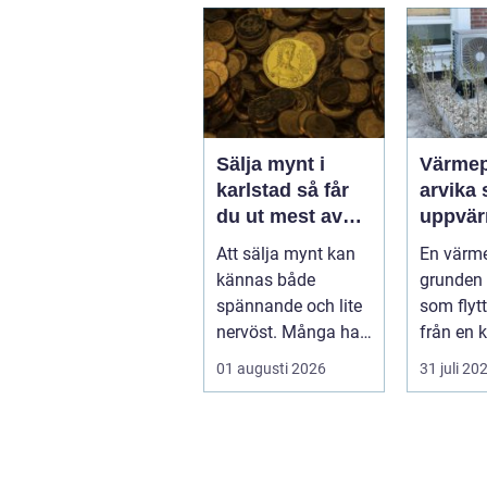
givninge...
Sälja mynt i
Värme
karlstad så får
arvika smart
du ut mest av
uppvär
dina samlingar
värmlä
Att sälja mynt kan
En värm
klimat
kännas både
grunden
spännande och lite
som flytt
nervöst. Många har
från en ka
ärvt mynt, hittat
en varm.
01 augusti 2026
31 juli 20
gamla burkar ...
använder