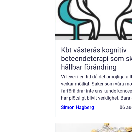
Kbt västerås kognitiv
beteendeterapi som s
hållbar förändring
Vi lever i en tid då det omöjliga all
verkar möjligt. Saker som våra mo
farföräldrar inte ens kunde koncep
har plötsligt blivit verklighet. Bara
har en maskin i fickan som ger dig t
Simon Hagberg
06 au