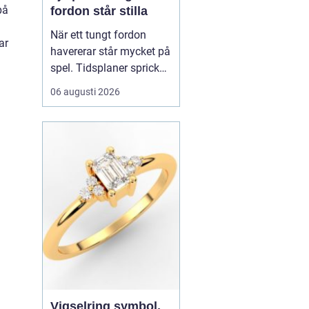
på
fordon står stilla
När ett tungt fordon
ar
havererar står mycket på
spel. Tidsplaner spricker,
gods blir försenat och
06 augusti 2026
trafiken kan snabbt bli
farlig.
En tungbärgare är
den specialutrustade
resurs som ser till...
Vigselring symbol,