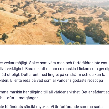
 mer verkar möjligt. Saker som våra mor- och farföräldrar inte ens
ivit verklighet. Bara det att du har en maskin i fickan som ger di
smått otroligt. Dutta runt med fingret på en skärm och du kan ta
den. Eller ta reda på vad som är världens godaste recept på
amma maskin har tillgång till all världens vishet. Det är sådant 
ch – ofta – motgångar.
te förändrats särsikt mycket. Vi är fortfarande samma sorts