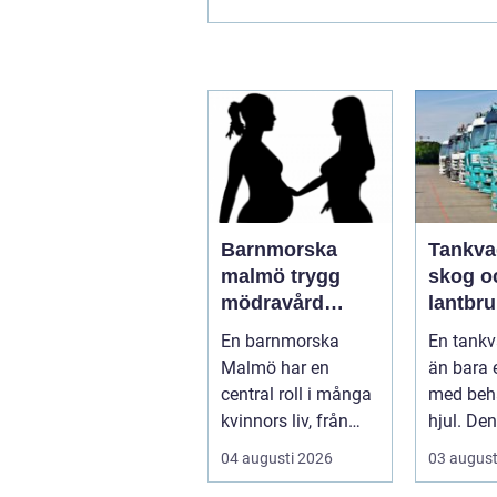
Barnmorska
Tankva
malmö trygg
skog o
mödravård
lantbru
genom hela livet
funktio
En barnmorska
En tankv
säkerh
Malmö har en
än bara 
smarta
central roll i många
med behå
kvinnors liv, från
hjul. Den
första
en n...
04 augusti 2026
03 august
preventivmedelsråd