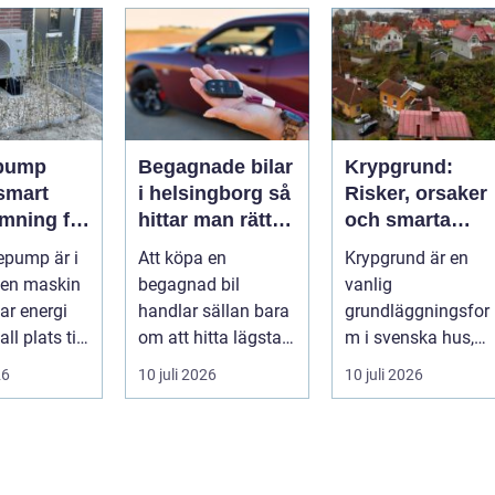
mat och enke...
pump
Begagnade bilar
Krypgrund:
i helsingborg så
Risker, orsaker
mning för
hittar man rätt
och smarta
ndskt
bil till rätt pris
lösningar
epump är i
Att köpa en
Krypgrund är en
 en maskin
begagnad bil
vanlig
ar energi
handlar sällan bara
grundläggningsfor
ll plats till
om att hitta lägsta
m i svenska hus,
 Den
pris. För många i
men också en av d
26
10 juli 2026
10 juli 2026
...
och runt Helsingb...
mest uts...