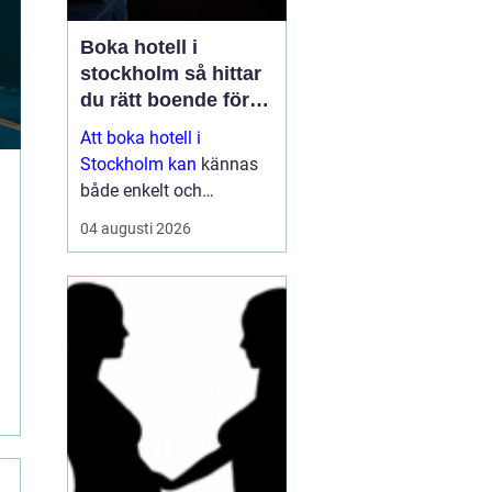
Boka hotell i
stockholm så hittar
du rätt boende för
din vistelse
Att boka hotell i
Stockholm kan
kännas
både enkelt och
överväldigande på
04 augusti 2026
samma gång. Utbudet är
stort, standarden varierar
och priserna kan skilja
sig mycket mellan olika
områden och säsonger.
Den som plane...