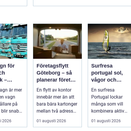
gn för
Företagsflytt
Surfresa
ch
Göteborg – så
portugal sol,
k –
planerar företag
vågor och
n,
en smidig och
gemenskap åre
agn är mer
En flytt av kontor
En surfresa
et och
trygg flytt
runt
en vagn
innebär mer än att
Portugal lockar
 val
llare på
bara bära kartonger
många som vill
 blir snabbt
mellan två adresser.
kombinera aktiv
...
semester med
i 2026
01 augusti 2026
01 augusti 2026
avkoppling, god