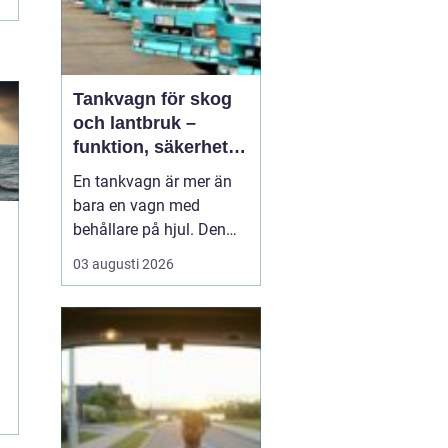
Tankvagn för skog
och lantbruk –
funktion, säkerhet
och smarta val
En tankvagn är mer än
bara en vagn med
behållare på hjul. Den
blir snabbt en
03 augusti 2026
nyckelresurs i vardagen
t
för entreprenörer inom
skog, lantbruk och
entreprenadarbeten. När
bränsle, oljor, AdBlue
eller andra vä...