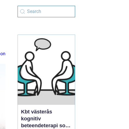
ion
Kbt västerås
kognitiv
beteendeterapi som