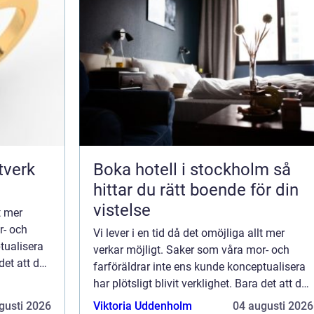
Boka hotell i stockholm så
hittar du rätt boende för din
vistelse
t mer
r- och
Vi lever i en tid då det omöjliga allt mer
tualisera
verkar möjligt. Saker som våra mor- och
 det att du
farföräldrar inte ens kunde konceptualisera
i...
har plötsligt blivit verklighet. Bara det att du
har en maskin i fickan som ger dig ti...
gusti 2026
Viktoria Uddenholm
04 augusti 2026