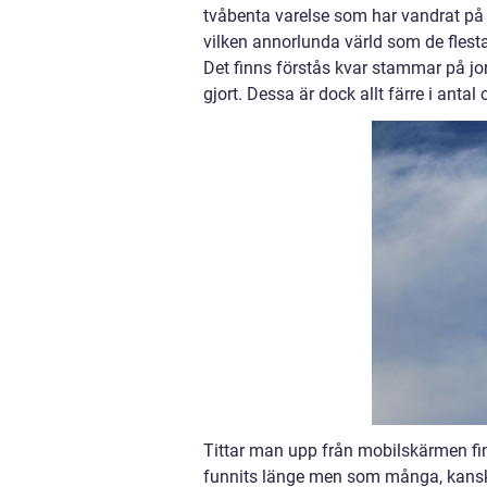
tvåbenta varelse som har vandrat på j
vilken annorlunda värld som de flesta 
Det finns förstås kvar stammar på j
gjort. Dessa är dock allt färre i ant
Tittar man upp från mobilskärmen fin
funnits länge men som många, kanske