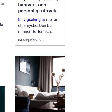
 är
hantverk och
personligt uttryck
En vigselring är
mer än
de
ett smycke. Den bär
minnen, löften och
förhoppningar om
04 augusti 2026
framtiden. Formen är
enkel, men betydelsen
djup. Samtidigt ska
ringen fungera i vard...