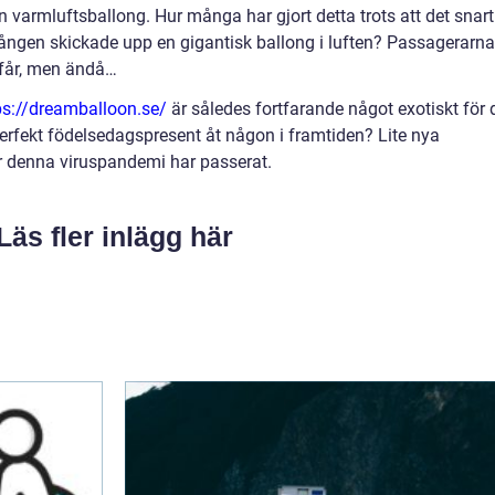
en varmluftsballong. Hur många har gjort detta trots att det snart
ången skickade upp en gigantisk ballong i luften? Passagerarna
t får, men ändå…
ps://dreamballoon.se/
är således fortfarande något exotiskt för 
perfekt födelsedagspresent åt någon i framtiden? Lite nya
när denna viruspandemi har passerat.
Läs fler inlägg här