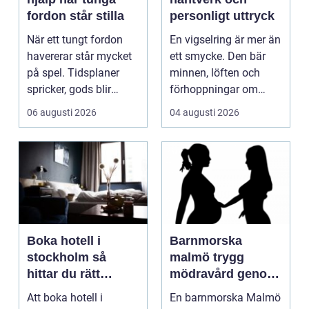
fordon står stilla
personligt uttryck
När ett tungt fordon
En vigselring är mer än
havererar står mycket
ett smycke. Den bär
på spel. Tidsplaner
minnen, löften och
spricker, gods blir
förhoppningar om
försenat och traf...
framtiden. Formen är...
06 augusti 2026
04 augusti 2026
Boka hotell i
Barnmorska
stockholm så
malmö trygg
hittar du rätt
mödravård genom
boende för din
hela livet
Att boka hotell i
En barnmorska Malmö
vistelse