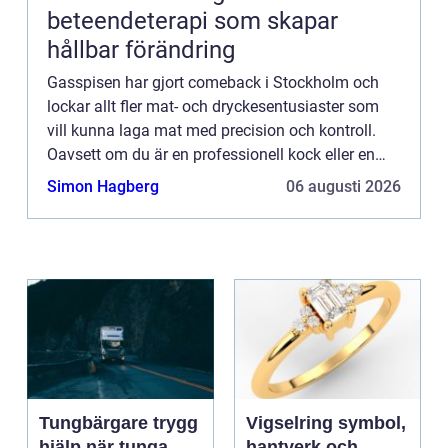
beteendeterapi som skapar
hållbar förändring
Gasspisen har gjort comeback i Stockholm och
lockar allt fler mat- och dryckesentusiaster som
vill kunna laga mat med precision och kontroll.
Oavsett om du är en professionell kock eller en
passionerad hemmakock, finns det många förde...
Simon Hagberg
06 augusti 2026
Tungbärgare trygg
Vigselring symbol,
hjälp när tunga
hantverk och