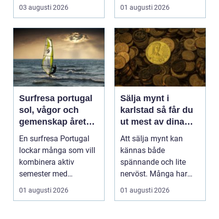
03 augusti 2026
01 augusti 2026
Surfresa portugal
Sälja mynt i
sol, vågor och
karlstad så får du
gemenskap året
ut mest av dina
runt
samlingar
En surfresa Portugal
Att sälja mynt kan
lockar många som vill
kännas både
kombinera aktiv
spännande och lite
semester med
nervöst. Många har
avkoppling, god mat
ärvt mynt, hittat gamla
01 augusti 2026
01 augusti 2026
och enke...
burkar ...