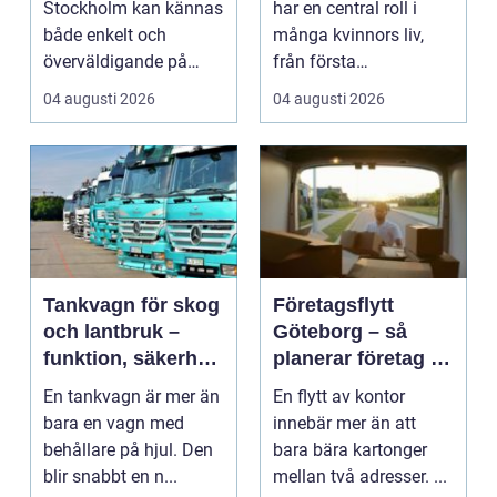
Stockholm kan kännas
har en central roll i
både enkelt och
många kvinnors liv,
överväldigande på
från första
samma gång. Utbudet
preventivmedelsrådgiv
04 augusti 2026
04 augusti 2026
är stor...
ninge...
Tankvagn för skog
Företagsflytt
och lantbruk –
Göteborg – så
funktion, säkerhet
planerar företag en
och smarta val
smidig och trygg
En tankvagn är mer än
En flytt av kontor
flytt
bara en vagn med
innebär mer än att
behållare på hjul. Den
bara bära kartonger
blir snabbt en n...
mellan två adresser. ...