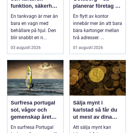
funktion, säkerhet
planerar företag en
och smarta val
smidig och trygg
En tankvagn är mer än
En flytt av kontor
flytt
bara en vagn med
innebär mer än att bara
behållare på hjul. Den
bära kartonger mellan
blir snabbt en n...
två adresser. ...
03 augusti 2026
01 augusti 2026
Surfresa portugal
Sälja mynt i
sol, vågor och
karlstad så får du
gemenskap året
ut mest av dina
runt
samlingar
En surfresa Portugal
Att sälja mynt kan