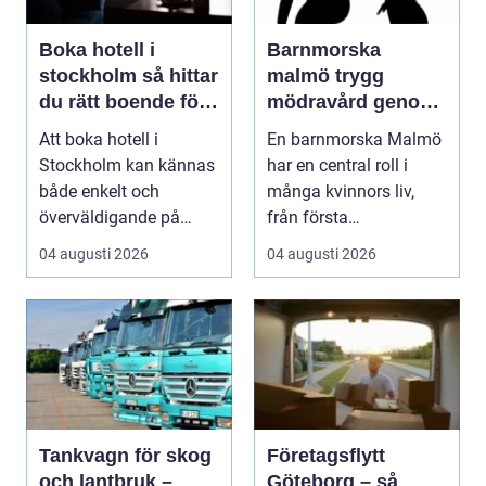
Boka hotell i
Barnmorska
stockholm så hittar
malmö trygg
du rätt boende för
mödravård genom
din vistelse
hela livet
Att boka hotell i
En barnmorska Malmö
Stockholm kan kännas
har en central roll i
både enkelt och
många kvinnors liv,
överväldigande på
från första
samma gång. Utbudet
preventivmedelsrådgiv
04 augusti 2026
04 augusti 2026
är stor...
ninge...
Tankvagn för skog
Företagsflytt
och lantbruk –
Göteborg – så