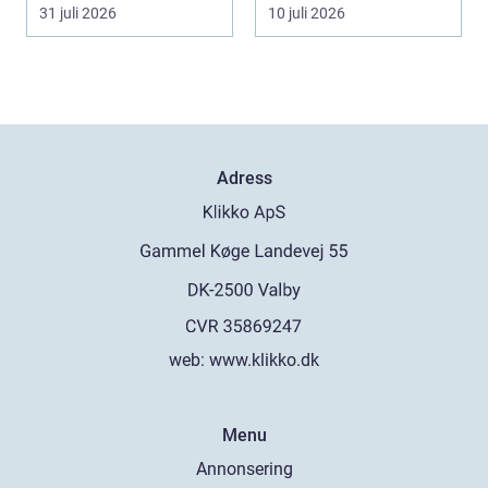
varm. Den använder...
Helsingb...
31 juli 2026
10 juli 2026
Adress
web:
www.klikko.dk
Menu
Annonsering