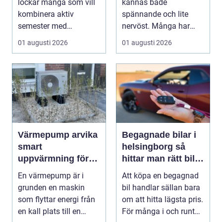
lockar många som vill
kännas både
kombinera aktiv
spännande och lite
semester med
nervöst. Många har
avkoppling, god mat
ärvt mynt, hittat gamla
01 augusti 2026
01 augusti 2026
och enke...
burkar ...
Värmepump arvika
Begagnade bilar i
smart
helsingborg så
uppvärmning för
hittar man rätt bil
värmländskt klimat
till rätt pris
En värmepump är i
Att köpa en begagnad
grunden en maskin
bil handlar sällan bara
som flyttar energi från
om att hitta lägsta pris.
en kall plats till en
För många i och runt