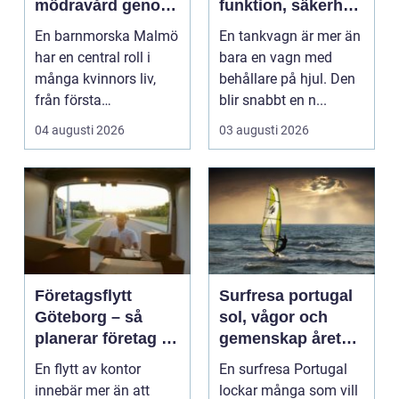
mödravård genom
funktion, säkerhet
hela livet
och smarta val
En barnmorska Malmö
En tankvagn är mer än
har en central roll i
bara en vagn med
många kvinnors liv,
behållare på hjul. Den
från första
blir snabbt en n...
preventivmedelsrådgiv
04 augusti 2026
03 augusti 2026
ninge...
Företagsflytt
Surfresa portugal
Göteborg – så
sol, vågor och
planerar företag en
gemenskap året
smidig och trygg
runt
En flytt av kontor
En surfresa Portugal
flytt
innebär mer än att
lockar många som vill