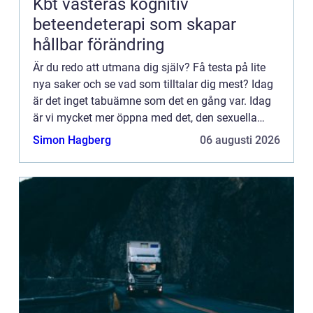
Kbt västerås kognitiv
beteendeterapi som skapar
hållbar förändring
Är du redo att utmana dig själv? Få testa på lite
nya saker och se vad som tilltalar dig mest? Idag
är det inget tabuämne som det en gång var. Idag
är vi mycket mer öppna med det, den sexuella
njutningen och orgasmtips för kvinnan. Idag finns
Simon Hagberg
06 augusti 2026
det hel...