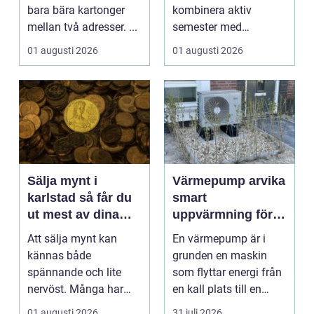
bara bära kartonger
kombinera aktiv
mellan två adresser. ...
semester med
avkoppling, god mat
01 augusti 2026
01 augusti 2026
och enke...
Sälja mynt i
Värmepump arvika
karlstad så får du
smart
ut mest av dina
uppvärmning för
samlingar
värmländskt klimat
Att sälja mynt kan
En värmepump är i
kännas både
grunden en maskin
spännande och lite
som flyttar energi från
nervöst. Många har
en kall plats till en
ärvt mynt, hittat gamla
varm. Den använder...
01 augusti 2026
31 juli 2026