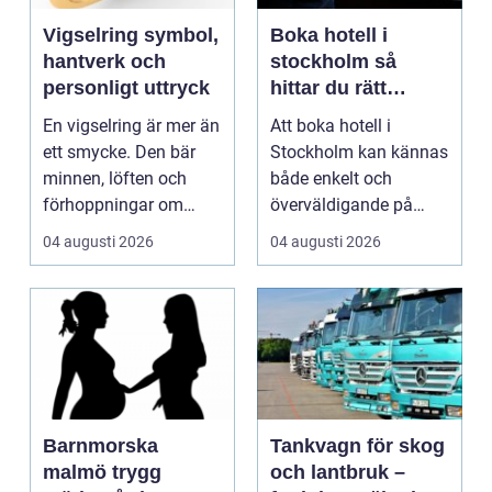
Vigselring symbol,
Boka hotell i
hantverk och
stockholm så
personligt uttryck
hittar du rätt
boende för din
En vigselring är mer än
Att boka hotell i
vistelse
ett smycke. Den bär
Stockholm kan kännas
minnen, löften och
både enkelt och
förhoppningar om
överväldigande på
framtiden. Formen är...
samma gång. Utbudet
04 augusti 2026
04 augusti 2026
är stor...
Barnmorska
Tankvagn för skog
malmö trygg
och lantbruk –