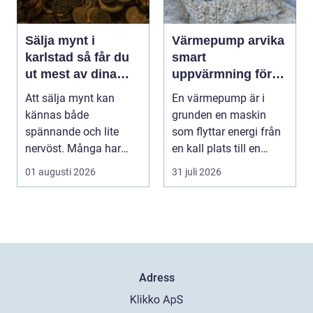
Sälja mynt i
Värmepump arvika
karlstad så får du
smart
ut mest av dina
uppvärmning för
samlingar
värmländskt klimat
Att sälja mynt kan
En värmepump är i
kännas både
grunden en maskin
spännande och lite
som flyttar energi från
nervöst. Många har
en kall plats till en
ärvt mynt, hittat gamla
varm. Den använder...
01 augusti 2026
31 juli 2026
burkar ...
Adress