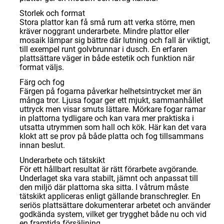
Storlek och format
Stora plattor kan få små rum att verka större, men
kräver noggrant underarbete. Mindre plattor eller
mosaik lämpar sig bättre där lutning och fall är viktigt,
till exempel runt golvbrunnar i dusch. En erfaren
plattsättare väger in både estetik och funktion när
format väljs.
Färg och fog
Färgen på fogarna påverkar helhetsintrycket mer än
många tror. Ljusa fogar ger ett mjukt, sammanhållet
uttryck men visar smuts lättare. Mörkare fogar ramar
in plattorna tydligare och kan vara mer praktiska i
utsatta utrymmen som hall och kök. Här kan det vara
klokt att se prov på både platta och fog tillsammans
innan beslut.
Underarbete och tätskikt
För ett hållbart resultat är rätt förarbete avgörande.
Underlaget ska vara stabilt, jämnt och anpassat till
den miljö där plattorna ska sitta. I våtrum måste
tätskikt appliceras enligt gällande branschregler. En
seriös plattsättare dokumenterar arbetet och använder
godkända system, vilket ger trygghet både nu och vid
en framtida försäljning.