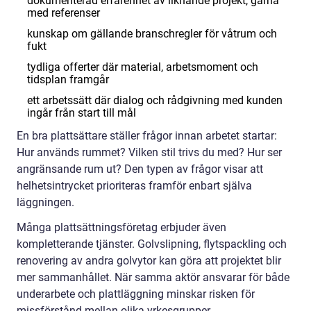
dokumenterad erfarenhet av liknande projekt, gärna
med referenser
kunskap om gällande branschregler för våtrum och
fukt
tydliga offerter där material, arbetsmoment och
tidsplan framgår
ett arbetssätt där dialog och rådgivning med kunden
ingår från start till mål
En bra plattsättare ställer frågor innan arbetet startar:
Hur används rummet? Vilken stil trivs du med? Hur ser
angränsande rum ut? Den typen av frågor visar att
helhetsintrycket prioriteras framför enbart själva
läggningen.
Många plattsättningsföretag erbjuder även
kompletterande tjänster. Golvslipning, flytspackling och
renovering av andra golvytor kan göra att projektet blir
mer sammanhållet. När samma aktör ansvarar för både
underarbete och plattläggning minskar risken för
missförstånd mellan olika yrkesgrupper.