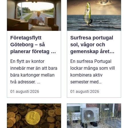
Företagsflytt
Surfresa portugal
Göteborg – så
sol, vågor och
planerar företag en
gemenskap året
smidig och trygg
runt
En flytt av kontor
En surfresa Portugal
flytt
innebär mer än att bara
lockar många som vill
bära kartonger mellan
kombinera aktiv
två adresser. ...
semester med
avkoppling, god mat
01 augusti 2026
01 augusti 2026
och enke...