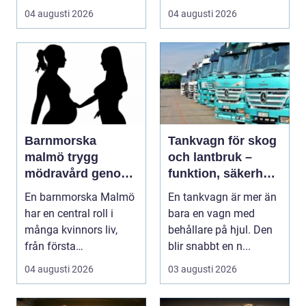
framtiden. Formen är...
samma gång. Utbudet
04 augusti 2026
04 augusti 2026
är stor...
Barnmorska
Tankvagn för skog
malmö trygg
och lantbruk –
mödravård genom
funktion, säkerhet
hela livet
och smarta val
En barnmorska Malmö
En tankvagn är mer än
har en central roll i
bara en vagn med
många kvinnors liv,
behållare på hjul. Den
från första
blir snabbt en n...
preventivmedelsrådgiv
04 augusti 2026
03 augusti 2026
ninge...