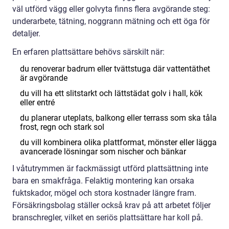
väl utförd vägg eller golvyta finns flera avgörande steg:
underarbete, tätning, noggrann mätning och ett öga för
detaljer.
En erfaren plattsättare behövs särskilt när:
du renoverar badrum eller tvättstuga där vattentäthet
är avgörande
du vill ha ett slitstarkt och lättstädat golv i hall, kök
eller entré
du planerar uteplats, balkong eller terrass som ska tåla
frost, regn och stark sol
du vill kombinera olika plattformat, mönster eller lägga
avancerade lösningar som nischer och bänkar
I våtutrymmen är fackmässigt utförd plattsättning inte
bara en smakfråga. Felaktig montering kan orsaka
fuktskador, mögel och stora kostnader längre fram.
Försäkringsbolag ställer också krav på att arbetet följer
branschregler, vilket en seriös plattsättare har koll på.