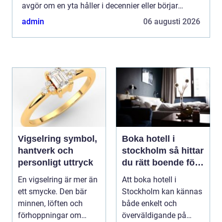
avgör om en yta håller i decennier eller börjar
spricka och slä...
admin
06 augusti 2026
Vigselring symbol,
Boka hotell i
hantverk och
stockholm så hittar
personligt uttryck
du rätt boende för
din vistelse
En vigselring är mer än
Att boka hotell i
ett smycke. Den bär
Stockholm kan kännas
minnen, löften och
både enkelt och
förhoppningar om
överväldigande på