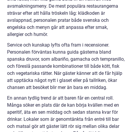
avsmakningsmeny. De mest populära restaurangerna
strävar efter att hålla tröskeln låg: klädkoden är
avslappnad, personalen pratar både svenska och
engelska och menyn går att anpassa efter smak,
allergier och humör.
Service och kunskap lyfts ofta fram i recensioner.
Personalen förväntas kunna guida gästerna bland
spanska druvor, som albariño, garnacha och tempranillo,
och föreslå passande kombinationer till både kött, fisk
och vegetariska rätter. När gäster känner att de får hjälp
att upptäcka något nytt i glaset eller på tallriken, ökar
chansen att besöket blir mer än bara en middag.
En annan tydlig trend är att baren får en central roll.
Många söker en plats där de kan börja kvällen med en
aperitif, äta en sen middag och sedan stanna kvar för
drinkar. Lokaler som är genomtänkta från entré till bar
och matsal gör att gäster lätt rör sig mellan olika delar