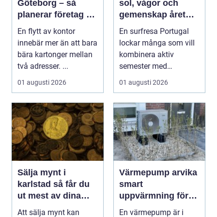
Göteborg – så
sol, vågor och
planerar företag en
gemenskap året
smidig och trygg
runt
En flytt av kontor
En surfresa Portugal
flytt
innebär mer än att bara
lockar många som vill
bära kartonger mellan
kombinera aktiv
två adresser. ...
semester med
avkoppling, god mat
01 augusti 2026
01 augusti 2026
och enke...
Sälja mynt i
Värmepump arvika
karlstad så får du
smart
ut mest av dina
uppvärmning för
samlingar
värmländskt klimat
Att sälja mynt kan
En värmepump är i