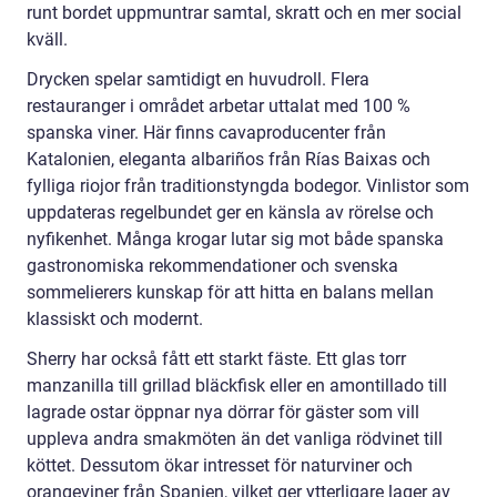
runt bordet uppmuntrar samtal, skratt och en mer social
kväll.
Drycken spelar samtidigt en huvudroll. Flera
restauranger i området arbetar uttalat med 100 %
spanska viner. Här finns cavaproducenter från
Katalonien, eleganta albariños från Rías Baixas och
fylliga riojor från traditionstyngda bodegor. Vinlistor som
uppdateras regelbundet ger en känsla av rörelse och
nyfikenhet. Många krogar lutar sig mot både spanska
gastronomiska rekommendationer och svenska
sommelierers kunskap för att hitta en balans mellan
klassiskt och modernt.
Sherry har också fått ett starkt fäste. Ett glas torr
manzanilla till grillad bläckfisk eller en amontillado till
lagrade ostar öppnar nya dörrar för gäster som vill
uppleva andra smakmöten än det vanliga rödvinet till
köttet. Dessutom ökar intresset för naturviner och
orangeviner från Spanien, vilket ger ytterligare lager av