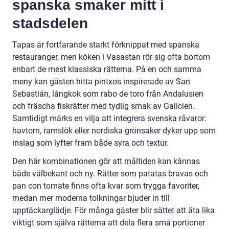
spanska smaker mitt i
stadsdelen
Tapas är fortfarande starkt förknippat med spanska
restauranger, men köken i Vasastan rör sig ofta bortom
enbart de mest klassiska rätterna. På en och samma
meny kan gästen hitta pintxos inspirerade av San
Sebastián, långkok som rabo de toro från Andalusien
och fräscha fiskrätter med tydlig smak av Galicien.
Samtidigt märks en vilja att integrera svenska råvaror:
havtorn, ramslök eller nordiska grönsaker dyker upp som
inslag som lyfter fram både syra och textur.
Den här kombinationen gör att måltiden kan kännas
både välbekant och ny. Rätter som patatas bravas och
pan con tomate finns ofta kvar som trygga favoriter,
medan mer moderna tolkningar bjuder in till
upptäckarglädje. För många gäster blir sättet att äta lika
viktigt som själva rätterna att dela flera små portioner