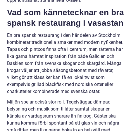
uppmuntras att stanna hela kvällen.
Vad som kännetecknar en bra
spansk restaurang i vasastan
En bra spansk restaurang i den här delen av Stockholm
kombinerar traditionella smaker med modern nyfikenhet.
Tapas och pintxos finns ofta i centrum, men rätterna har
lika gärna hämtat inspiration från både Galicien och
Baskien som från svenska skogar och skärgård. Många
krogar väljer att jobba säsongsbetonat med råvaror,
vilket gör att klassiker kan få en lokal twist som
exempelvis grillad bläckfisk med nordiska örter eller
charkuterier kombinerade med svenska ostar.
Miljön spelar också stor roll. Tegelväggar, dämpad
belysning och musik som tillåter samtal skapar en
känsla av vardagsrum snarare än finkrog. Gäster ska
kunna komma förbi spontant på ett glas vin och några
små rätter, men lika gärna boka in en helkväll med