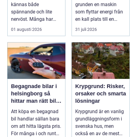
kännas både
grunden en maskin
spännande och lite
som flyttar energi från
nervöst. Många har
en kall plats till en
ärvt mynt, hittat gamla
varm. Den använder...
01 augusti 2026
31 juli 2026
burkar ...
Begagnade bilar i
Krypgrund: Risker,
helsingborg så
orsaker och smarta
hittar man rätt bil
lösningar
till rätt pris
Att köpa en begagnad
Krypgrund är en vanlig
bil handlar sällan bara
grundläggningsform i
om att hitta lägsta pris.
svenska hus, men
För många i och runt
också en av de mest