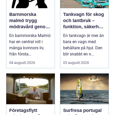
Barnmorska
Tankvagn för skog
malmö trygg
och lantbruk –
mödravård genom
funktion, säkerhet
hela livet
och smarta val
En barnmorska Malmö
En tankvagn är mer än
har en central roll i
bara en vagn med
många kvinnors liv,
behållare på hjul. Den
från första
blir snabbt en n...
preventivmedelsrådgiv
04 augusti 2026
03 augusti 2026
ninge...
Företagsflytt
Surfresa portugal