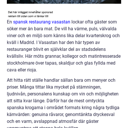
En
spansk restaurang vasastan
lockar ofta gäster som
söker mer än bara mat. De vill ha värme, puls, välvalda
viner och en miljö som känns lika delar kvarterskrog och
kväll i Madrid. I Vasastan har den här typen av
restauranger blivit en självklar del av stadsdelens
kvällsliv. Här möts grannar, kollegor och matintresserade
stockholmare över tapas, skaldjur och glas fyllda med
cava eller rioja.
Att hitta rätt ställe handlar sällan bara om menyer och
priser. Många tittar lika mycket på stämningen,
ljudnivån, personalens kunskap om vin och möjligheten
att sitta kvar länge. Därför har de mest omtyckta
spanska krogarna i området formats kring några tydliga
kärnvärden: genuina råvaror, genomtänkta dryckesval
och en varm, avslappnad atmosfär där gäster