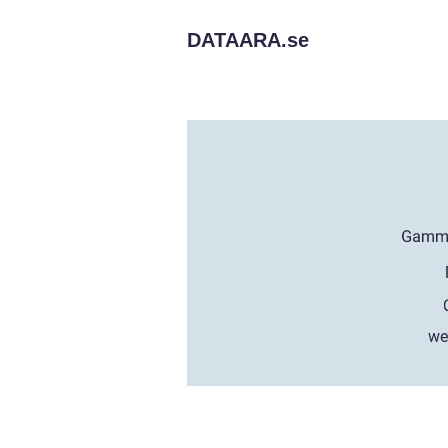
DATAARA.
se
we