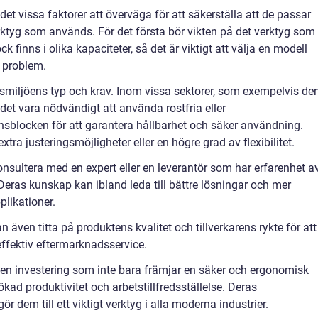
et vissa faktorer att överväga för att säkerställa att de passar
rktyg som används. För det första bör vikten på det verktyg som
finns i olika kapaciteter, så det är viktigt att välja en modell
 problem.
tsmiljöens typ och krav. Inom vissa sektorer, som exempelvis de
 det vara nödvändigt att använda rostfria eller
nsblocken för att garantera hållbarhet och säker användning.
tra justeringsmöjligheter eller en högre grad av flexibilitet.
konsultera med en expert eller en leverantör som har erfarenhet a
eras kunskap kan ibland leda till bättre lösningar och mer
plikationer.
ven titta på produktens kvalitet och tillverkarens rykte för att
effektiv eftermarknadsservice.
n investering som inte bara främjar en säker och ergonomisk
kad produktivitet och arbetstillfredsställelse. Deras
r dem till ett viktigt verktyg i alla moderna industrier.