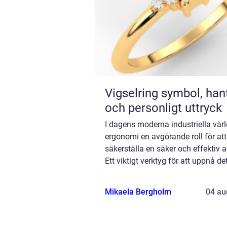
Vigselring symbol, hantverk
och personligt uttryck
I dagens moderna industriella värl
ergonomi en avgörande roll för att
säkerställa en säker och effektiv a
Ett viktigt verktyg för att uppnå de
balansblock. Dessa enheter hj&a..
Mikaela Bergholm
04 au