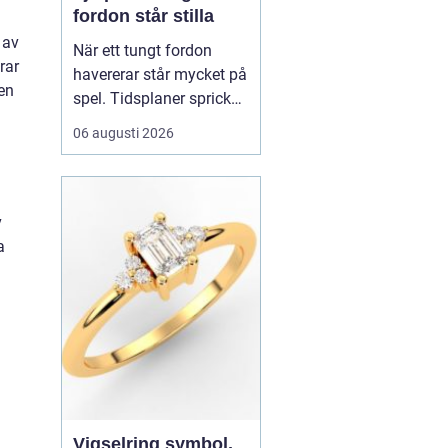
fordon står stilla
 av
När ett tungt fordon
rar
havererar står mycket på
en
spel. Tidsplaner spricker,
gods blir försenat och
06 augusti 2026
trafiken kan snabbt bli
farlig.
En tungbärgare är
a
den specialutrustade
resurs som ser till...
v
a
Vigselring symbol,