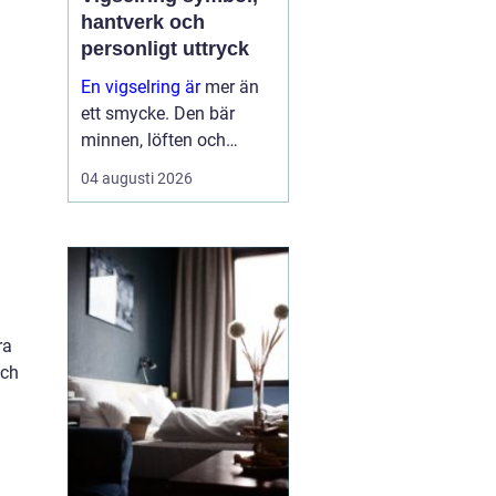
hantverk och
personligt uttryck
En vigselring är
mer än
ett smycke. Den bär
minnen, löften och
förhoppningar om
04 augusti 2026
framtiden. Formen är
enkel, men betydelsen
djup. Samtidigt ska
ringen fungera i vard...
ra
och