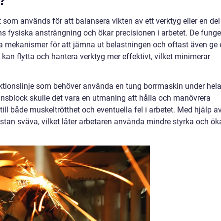
?
som används för att balansera vikten av ett verktyg eller en del
ns fysiska ansträngning och ökar precisionen i arbetet. De funge
a mekanismer för att jämna ut belastningen och oftast även ge 
 kan flytta och hantera verktyg mer effektivt, vilket minimerar
uktionslinje som behöver använda en tung borrmaskin under hel
lansblock skulle det vara en utmaning att hålla och manövrera
till både muskeltrötthet och eventuella fel i arbetet. Med hjälp a
tan sväva, vilket låter arbetaren använda mindre styrka och ök