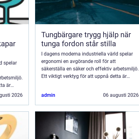
Tungbärgare trygg hjälp när
kapar
tunga fordon står stilla
I dagens moderna industriella värld spelar
ergonomi en avgörande roll för att
d spelar
säkerställa en säker och effektiv arbetsmiljö.
Ett viktigt verktyg för att uppnå detta är
rbetsmiljö.
balansblock. Dessa enheter hj&a...
tta är
.
gusti 2026
admin
06 augusti 2026