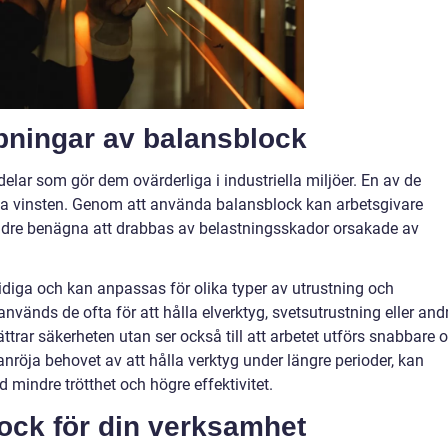
mpningar av balansblock
delar som gör dem ovärderliga i industriella miljöer. En av de
ka vinsten. Genom att använda balansblock kan arbetsgivare
indre benägna att drabbas av belastningsskador orsakade av
iga och kan anpassas för olika typer av utrustning och
 används de ofta för att hålla elverktyg, svetsutrustning eller and
ttrar säkerheten utan ser också till att arbetet utförs snabbare 
nröja behovet av att hålla verktyg under längre perioder, kan
 mindre trötthet och högre effektivitet.
lock för din verksamhet