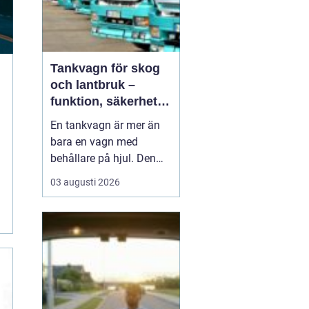
Tankvagn för skog
och lantbruk –
funktion, säkerhet
och smarta val
En tankvagn är mer än
bara en vagn med
behållare på hjul. Den
blir snabbt en
03 augusti 2026
nyckelresurs i vardagen
för entreprenörer inom
skog, lantbruk och
entreprenadarbeten. När
bränsle, oljor, AdBlue
eller andra vä...