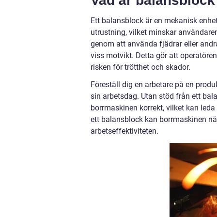
Vad är balansblock
Ett balansblock är en mekanisk enhet 
utrustning, vilket minskar användare
genom att använda fjädrar eller andr
viss motvikt. Detta gör att operatören
risken för trötthet och skador.
Föreställ dig en arbetare på en prod
sin arbetsdag. Utan stöd från ett ba
borrmaskinen korrekt, vilket kan leda 
ett balansblock kan borrmaskinen näs
arbetseffektiviteten.