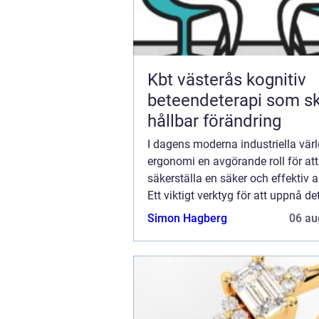
Kbt västerås kognitiv
beteendeterapi som s
hållbar förändring
I dagens moderna industriella värl
ergonomi en avgörande roll för att
säkerställa en säker och effektiv a
Ett viktigt verktyg för att uppnå de
balansblock. Dessa enheter hj&a..
Simon Hagberg
06 au