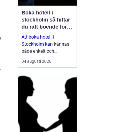
Boka hotell i
stockholm så hittar
du rätt boende för
din vistelse
Att boka hotell i
n
Stockholm kan
kännas
både enkelt och
överväldigande på
04 augusti 2026
samma gång. Utbudet är
v
stort, standarden varierar
och priserna kan skilja
sig mycket mellan olika
områden och säsonger.
Den som plane...