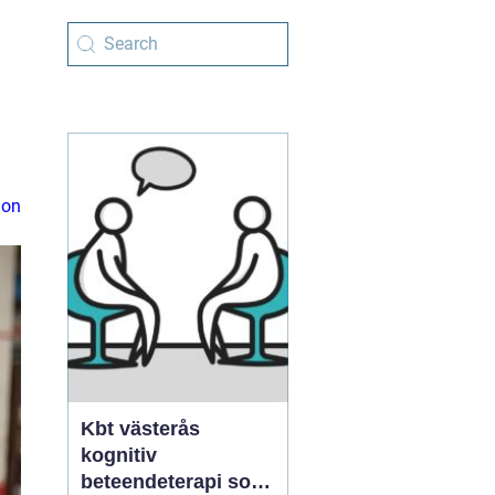
ion
Kbt västerås
kognitiv
beteendeterapi som