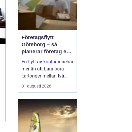
Företagsflytt
Göteborg – så
planerar företag en
smidig och trygg
En
flytt av kontor
innebär
flytt
mer än att bara bära
kartonger mellan två
adresser. När ett kontor i
01 augusti 2026
Göteborg sk...