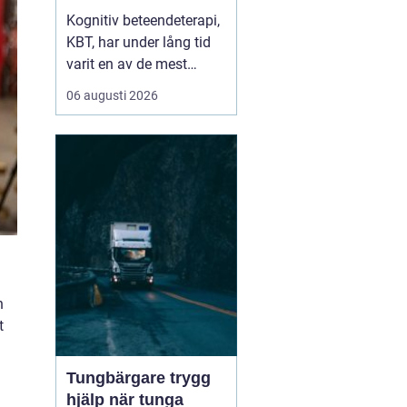
skapar hållbar
Kognitiv beteendeterapi,
förändring
KBT, har under lång tid
varit en av de mest
välstuderade
06 augusti 2026
terapiformerna inom
psykologi. Många som
söker KBT Västerås vill
förstå hur behandlingen
går till i...
h
t
Tungbärgare trygg
hjälp när tunga