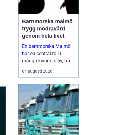
Barnmorska malmö
trygg mödravård
genom hela livet
En barnmorska Malmö
har
en central roll i
många kvinnors liv, från
första
04 augusti 2026
preventivmedelsrådgivni
ngen till graviditet,
förlossningsförberedelse
och tiden efter att barnet
är fött. För må...