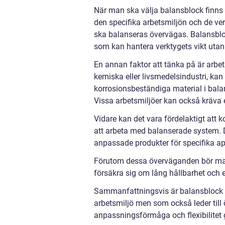
När man ska välja balansblock finns d
den specifika arbetsmiljön och de ve
ska balanseras övervägas. Balansblock 
som kan hantera verktygets vikt utan
En annan faktor att tänka på är arbe
kemiska eller livsmedelsindustri, kan
korrosionsbeständiga material i bala
Vissa arbetsmiljöer kan också kräva ex
Vidare kan det vara fördelaktigt att 
att arbeta med balanserade system. D
anpassade produkter för specifika ap
Förutom dessa överväganden bör man ä
försäkra sig om lång hållbarhet och 
Sammanfattningsvis är balansblock e
arbetsmiljö men som också leder till ö
anpassningsförmåga och flexibilitet gö