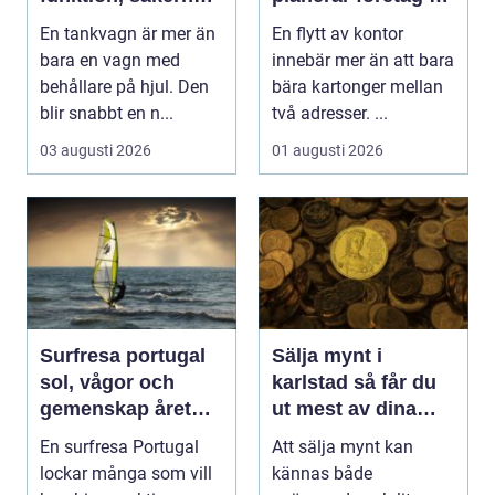
och smarta val
smidig och trygg
En tankvagn är mer än
En flytt av kontor
flytt
bara en vagn med
innebär mer än att bara
behållare på hjul. Den
bära kartonger mellan
blir snabbt en n...
två adresser. ...
03 augusti 2026
01 augusti 2026
Surfresa portugal
Sälja mynt i
sol, vågor och
karlstad så får du
gemenskap året
ut mest av dina
runt
samlingar
En surfresa Portugal
Att sälja mynt kan
lockar många som vill
kännas både