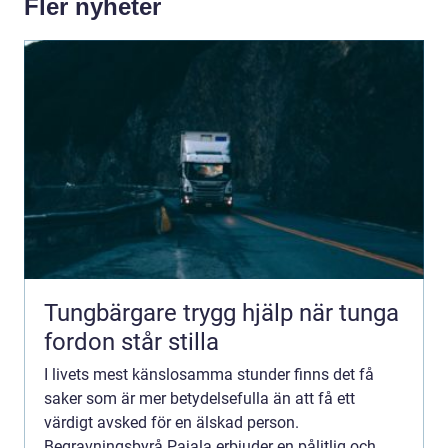
Fler nyheter
Tungbärgare trygg hjälp när tunga
fordon står stilla
I livets mest känslosamma stunder finns det få
saker som är mer betydelsefulla än att få ett
värdigt avsked för en älskad person.
Begravningsbyrå Pajala erbjuder en pålitlig och