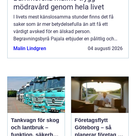
mödravård genom hela livet
I livets mest känslosamma stunder finns det få
saker som är mer betydelsefulla än att få ett
värdigt avsked för en älskad person.
Begravningsbyrå Pajala erbjuder en pålitlig och
medmänsklig s...
Malin Lindgren
04 augusti 2026
Tankvagn för skog
Företagsflytt
och lantbruk –
Göteborg – så
funktion, säkerhet
planerar företag en