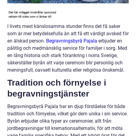
I livets mest känslosamma stunder finns det få saker
som är mer betydelsefulla än att få ett värdigt avsked för
en älskad person.
Begravningsbyrå Pajala
erbjuder en
pålitlig och medmänsklig service för familjer i sorg. Med
en lång historia och stark förankring i norra Sverige,
säkerställer byrån att varje ceremoni blir personlig och
meningsfull, oavsett kulturella eller religiösa önskemål.
Tradition och förnyelse i
begravningstjänster
Begravningsbyrå Pajala har en djup förståelse för både
tradition och förnyelse, vilket gör dem unika i sin service.
Byrån erbjuder olika typer av ceremonier, allt från
jordbegravningar till kremationsalternativ, för att möta
varje familjs specifika behov. Med ett lyhört örat för det