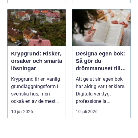
Krypgrund: Risker,
Designa egen bok:
orsaker och smarta
Så gör du
lösningar
drömmanuset till
en färdig bok
Krypgrund är en vanlig
Att ge ut sin egen bok
grundläggningsform i
har aldrig varit enklare.
svenska hus, men
Digitala verktyg,
också en av de mest
professionella
uts...
tryckerier och fle...
10 juli 2026
10 juli 2026