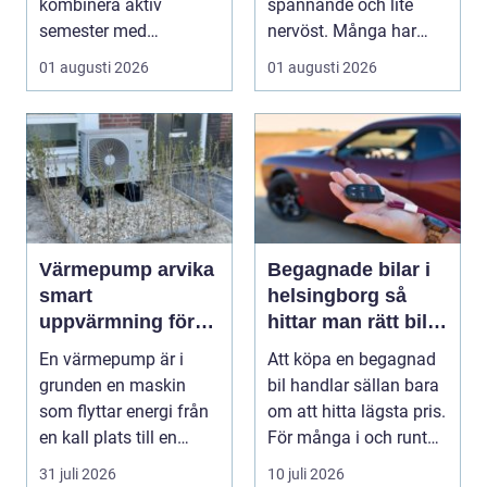
kombinera aktiv
spännande och lite
semester med
nervöst. Många har
avkoppling, god mat
ärvt mynt, hittat gamla
01 augusti 2026
01 augusti 2026
och enke...
burkar ...
Värmepump arvika
Begagnade bilar i
smart
helsingborg så
uppvärmning för
hittar man rätt bil
värmländskt klimat
till rätt pris
En värmepump är i
Att köpa en begagnad
grunden en maskin
bil handlar sällan bara
som flyttar energi från
om att hitta lägsta pris.
en kall plats till en
För många i och runt
varm. Den använder...
Helsingb...
31 juli 2026
10 juli 2026