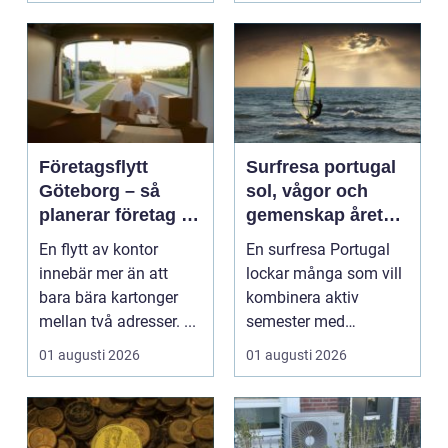
Företagsflytt
Surfresa portugal
Göteborg – så
sol, vågor och
planerar företag en
gemenskap året
smidig och trygg
runt
En flytt av kontor
En surfresa Portugal
flytt
innebär mer än att
lockar många som vill
bara bära kartonger
kombinera aktiv
mellan två adresser. ...
semester med
avkoppling, god mat
01 augusti 2026
01 augusti 2026
och enke...