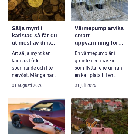
Sälja mynt i
Värmepump arvika
karlstad så får du
smart
ut mest av dina
uppvärmning för
samlingar
värmländskt klimat
Att sälja mynt kan
En värmepump är i
kännas både
grunden en maskin
spännande och lite
som flyttar energi från
nervöst. Många har
en kall plats till en
ärvt mynt, hittat gamla
varm. Den använder...
01 augusti 2026
31 juli 2026
burkar ...