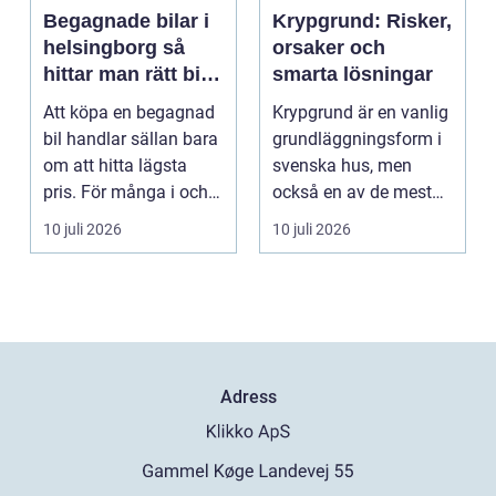
Begagnade bilar i
Krypgrund: Risker,
helsingborg så
orsaker och
hittar man rätt bil
smarta lösningar
till rätt pris
Att köpa en begagnad
Krypgrund är en vanlig
bil handlar sällan bara
grundläggningsform i
om att hitta lägsta
svenska hus, men
pris. För många i och
också en av de mest
runt Helsingb...
uts...
10 juli 2026
10 juli 2026
Adress