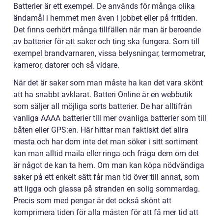
Batterier är ett exempel. De används för många olika
ändamål i hemmet men även i jobbet eller på fritiden.
Det finns oerhört många tillfällen när man är beroende
av batterier för att saker och ting ska fungera. Som till
exempel brandvarnaren, vissa belysningar, termometrar,
kameror, datorer och så vidare.
När det är saker som man måste ha kan det vara skönt
att ha snabbt avklarat. Batteri Online är en webbutik
som säljer all möjliga sorts batterier. De har alltifrån
vanliga AAAA batterier till mer ovanliga batterier som till
båten eller GPS:en. Här hittar man faktiskt det allra
mesta och har dom inte det man söker i sitt sortiment
kan man alltid maila eller ringa och fråga dem om det
är något de kan ta hem. Om man kan köpa nödvändiga
saker på ett enkelt sätt får man tid över till annat, som
att ligga och glassa på stranden en solig sommardag.
Precis som med pengar är det också skönt att
komprimera tiden för alla måsten för att få mer tid att