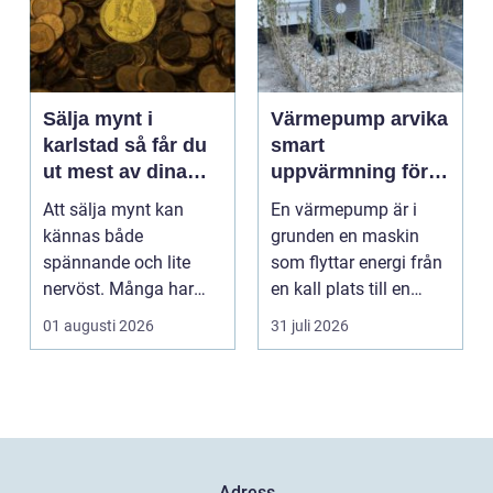
Sälja mynt i
Värmepump arvika
karlstad så får du
smart
ut mest av dina
uppvärmning för
samlingar
värmländskt klimat
Att sälja mynt kan
En värmepump är i
kännas både
grunden en maskin
spännande och lite
som flyttar energi från
nervöst. Många har
en kall plats till en
ärvt mynt, hittat gamla
varm. Den använder...
01 augusti 2026
31 juli 2026
burkar ...
Adress