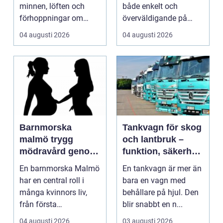
minnen, löften och
både enkelt och
förhoppningar om
överväldigande på
framtiden. Formen är...
samma gång. Utbudet
04 augusti 2026
04 augusti 2026
är stor...
Barnmorska
Tankvagn för skog
malmö trygg
och lantbruk –
mödravård genom
funktion, säkerhet
hela livet
och smarta val
En barnmorska Malmö
En tankvagn är mer än
har en central roll i
bara en vagn med
många kvinnors liv,
behållare på hjul. Den
från första
blir snabbt en n...
preventivmedelsrådgiv
04 augusti 2026
03 augusti 2026