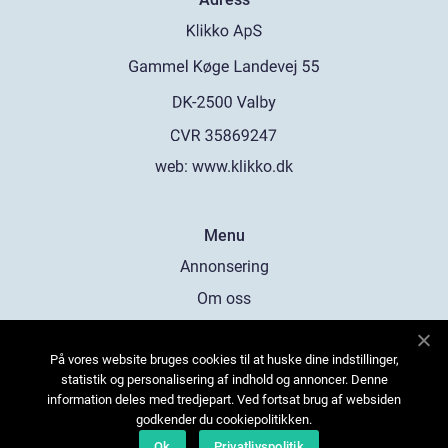
web:
www.klikko.dk
Menu
Annonsering
Om oss
Cookies
På vores website bruges cookies til at huske dine indstillinger,
Kontakta oss
statistik og personalisering af indhold og annoncer. Denne
Sitemap
information deles med tredjepart. Ved fortsat brug af websiden
godkender du cookiepolitikken.
Ok
Privatlivspolitik