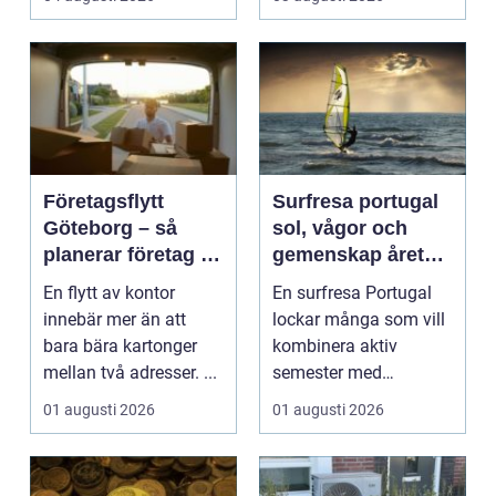
ninge...
Företagsflytt
Surfresa portugal
Göteborg – så
sol, vågor och
planerar företag en
gemenskap året
smidig och trygg
runt
En flytt av kontor
En surfresa Portugal
flytt
innebär mer än att
lockar många som vill
bara bära kartonger
kombinera aktiv
mellan två adresser. ...
semester med
avkoppling, god mat
01 augusti 2026
01 augusti 2026
och enke...