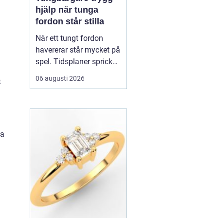
hjälp när tunga
fordon står stilla
När ett tungt fordon
havererar står mycket på
spel. Tidsplaner spricker,
gods blir försenat och
06 augusti 2026
t
trafiken kan snabbt bli
farlig.
En tungbärgare är
den specialutrustade
resurs som ser till...
na