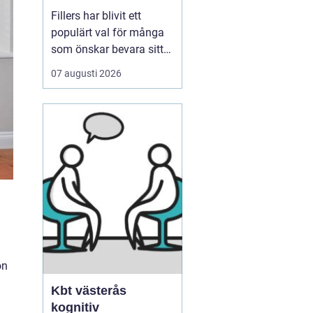
ens värld
Fillers har blivit ett
populärt val för många
som önskar bevara sitt
ungdomliga utseende
07 augusti 2026
utan att behöva
genomgå invasiva
kirurgiska ingrepp.
Dessa behandlingar
erbjuder en icke-kirurgisk
lösning för att återställa
volym och definition i
ansiktet, oc...
on
Kbt västerås
kognitiv