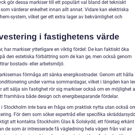
 gör dessa markiser till ett populärt val bland det tekniskt
m värderar enkelhet innan allt annat. Vidare kan elektriska
hem-system, vilket ger ett extra lager av bekvämlighet och
estering i fastighetens värde
 har markiser ytterligare en viktig fördel: De kan faktiskt öka
e på den estetiska förbättring som de kan ge, men också genom
trar bostads- eller arbetsmiljö.
markisernas förmåga att sänka energikostnader. Genom att hålla
onditionering under varma sommardagar, vilket i längden kan le
 att sälja sin fastighet rör sig markiser också om en möjlighet a
att framhäva både design och energibesparande fördelar.
er i Stockholm inte bara en fråga om praktisk nytta utan också o
stering. För dem som söker expertråd eller specifika skräddarsyd
ktigt att kontakta Stockholm Glas & Solskydd, ett företag erkänt
kan de som är intresserade få vägledning hela vägen från val av