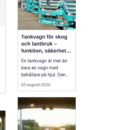
Tankvagn för skog
och lantbruk –
funktion, säkerhet
och smarta val
En tankvagn är mer än
bara en vagn med
behållare på hjul. Den
blir snabbt en
03 augusti 2026
nyckelresurs i vardagen
för entreprenörer inom
skog, lantbruk och
entreprenadarbeten. När
bränsle, oljor, AdBlue
eller andra vä...