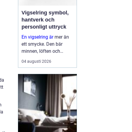
Vigselring symbol,
hantverk och
personligt uttryck
En vigselring är
mer än
ett smycke. Den bär
minnen, löften och
förhoppningar om
04 augusti 2026
framtiden. Formen är
enkel, men betydelsen
djup. Samtidigt ska
da
ringen fungera i vard...
tt
m
da