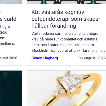
i
Kbt västerås kognitiv
s värld
beteendeterapi som skapar
hållbar förändring
 högre
etik i
Vårt moderna samhälle ställer allt högre
 som
krav på både funktionalitet och estetik i
 mellan sol
hem- och kontorsmiljöer. I städer som
Stockholm, där vädret ofta skiftar mellan sol
och regn, blir behovet av effe...
gusti 2026
Simon Hagberg
06 augusti 2026