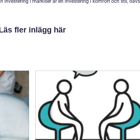
 En investering i markiser är en investering i komfort och stil, oavs
Läs fler inlägg här