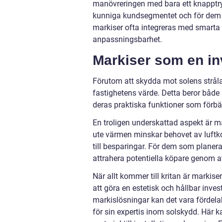
manövreringen med bara ett knapptryck
kunniga kundsegmentet och för dem so
markiser ofta integreras med smarta 
anpassningsbarhet.
Markiser som en inv
Förutom att skydda mot solens strålar,
fastighetens värde. Detta beror båd
deras praktiska funktioner som förbät
En troligen underskattad aspekt är 
ute värmen minskar behovet av luftk
till besparingar. För dem som planerar
attrahera potentiella köpare genom 
När allt kommer till kritan är markis
att göra en estetisk och hållbar inve
markislösningar kan det vara fördela
för sin expertis inom solskydd. Här 