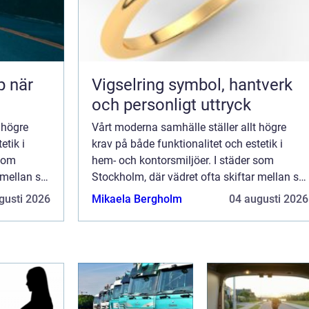
Vigselring symbol, hantverk
och personligt uttryck
 högre
Vårt moderna samhälle ställer allt högre
etik i
krav på både funktionalitet och estetik i
 som
hem- och kontorsmiljöer. I städer som
 mellan sol
Stockholm, där vädret ofta skiftar mellan sol
och regn, blir behovet av effe...
gusti 2026
Mikaela Bergholm
04 augusti 2026