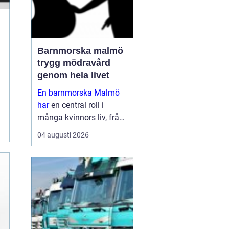
Barnmorska malmö
trygg mödravård
genom hela livet
En barnmorska Malmö
har
en central roll i
många kvinnors liv, från
första
04 augusti 2026
preventivmedelsrådgivni
ngen till graviditet,
förlossningsförberedelse
och tiden efter att barnet
är fött. För må...