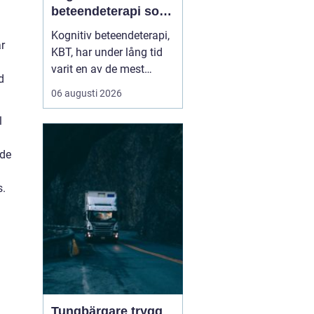
beteendeterapi som
skapar hållbar
Kognitiv beteendeterapi,
förändring
r
KBT, har under lång tid
varit en av de mest
d
välstuderade
06 augusti 2026
terapiformerna inom
psykologi. Många som
l
söker KBT Västerås vill
förstå hur behandlingen
nde
går till i...
s.
Tungbärgare trygg