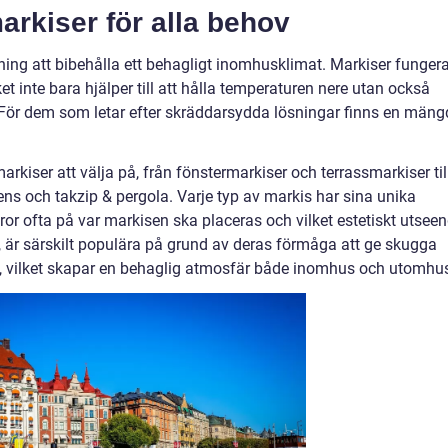
markiser för alla behov
ning att bibehålla ett behagligt inomhusklimat. Markiser fungera
ket inte bara hjälper till att hålla temperaturen nere utan också
 För dem som letar efter skräddarsydda lösningar finns en mäng
rkiser att välja på, från fönstermarkiser och terrassmarkiser til
ns och takzip & pergola. Varje typ av markis har sina unika
ror ofta på var markisen ska placeras och vilket estetiskt utsee
, är särskilt populära på grund av deras förmåga att ge skugga
s, vilket skapar en behaglig atmosfär både inomhus och utomhu