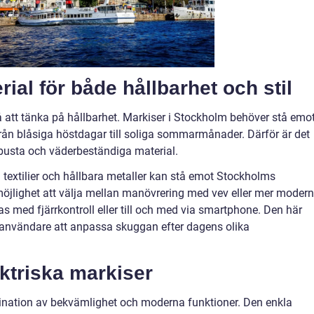
ial för både hållbarhet och stil
å att tänka på hållbarhet. Markiser i Stockholm behöver stå emo
från blåsiga höstdagar till soliga sommarmånader. Därför är det
robusta och väderbeständiga material.
a textilier och hållbara metaller kan stå emot Stockholms
möjlighet att välja mellan manövrering med vev eller mer moder
s med fjärrkontroll eller till och med via smartphone. Den här
för användare att anpassa skuggan efter dagens olika
ktriska markiser
bination av bekvämlighet och moderna funktioner. Den enkla