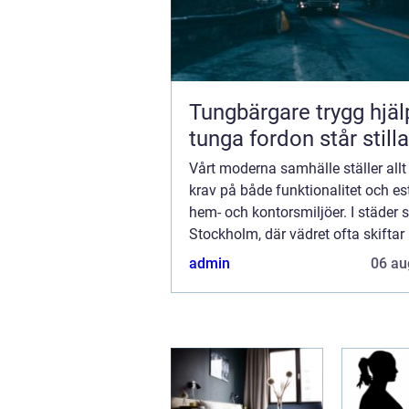
Tungbärgare trygg hjälp när
tunga fordon står stilla
Vårt moderna samhälle ställer allt
krav på både funktionalitet och est
hem- och kontorsmiljöer. I städer
Stockholm, där vädret ofta skiftar
och regn, blir behovet av effe...
admin
06 au