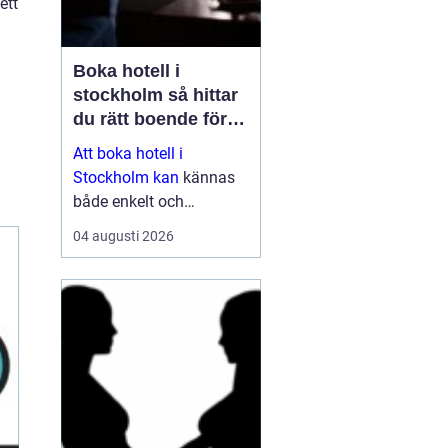
ett
Boka hotell i
stockholm så hittar
du rätt boende för
din vistelse
Att boka hotell i
Stockholm kan
kännas
både enkelt och
överväldigande på
04 augusti 2026
samma gång. Utbudet är
stort, standarden varierar
och priserna kan skilja
sig mycket mellan olika
områden och säsonger.
Den som plane...