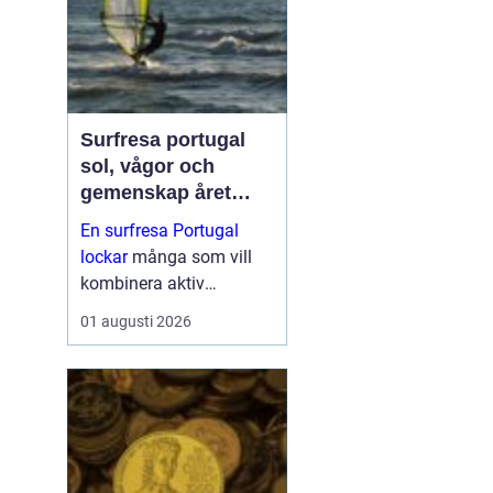
Surfresa portugal
sol, vågor och
gemenskap året
runt
En surfresa Portugal
lockar
många som vill
kombinera aktiv
semester med
01 augusti 2026
avkoppling, god mat och
enkel vardag nära havet.
Landet erbjuder några av
Europas mest pålitliga
vågor, milda vintrar...