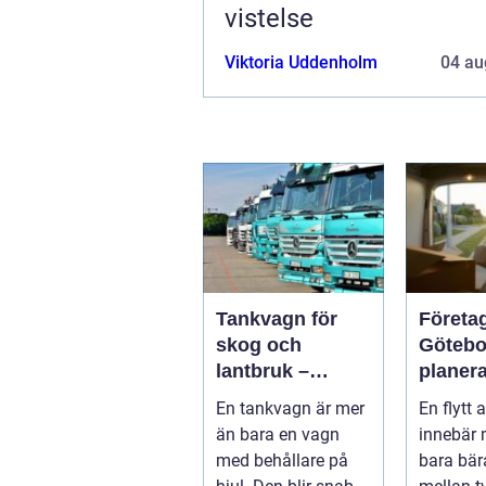
vistelse
Viktoria Uddenholm
04 au
Tankvagn för
Företag
skog och
Götebo
lantbruk –
planera
funktion,
en smi
En tankvagn är mer
En flytt 
säkerhet och
trygg fl
än bara en vagn
innebär 
smarta val
med behållare på
bara bär