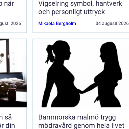
Vigselring symbol, hantverk
och personligt uttryck
gusti 2026
Mikaela Bergholm
04 augusti 2026
så
Barnmorska malmö trygg
ör din
mödravård genom hela livet