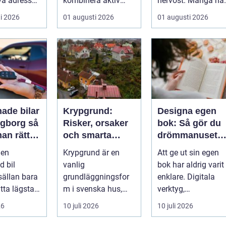
vå adresser.
kombinera aktiv
nervöst. Många ha
semester med
ärvt mynt, hittat
i 2026
01 augusti 2026
01 augusti 2026
avkoppling, god
gamla burkar ...
mat och enke...
ade bilar
Krypgrund:
Designa egen
gborg så
Risker, orsaker
bok: Så gör du
man rätt
och smarta
drömmanuset
rätt pris
lösningar
till en färdig bo
 en
Krypgrund är en
Att ge ut sin egen
 bil
vanlig
bok har aldrig varit
sällan bara
grundläggningsfor
enklare. Digitala
tta lägsta
m i svenska hus,
verktyg,
r många i
men också en av de
professionella
26
10 juli 2026
10 juli 2026
Helsingb...
mest uts...
tryckerier och fle...