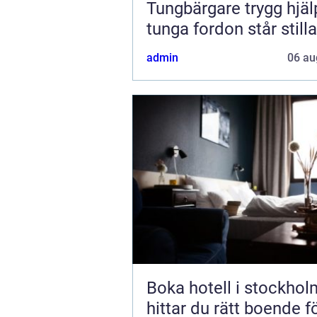
Tungbärgare trygg hjälp när
tunga fordon står stilla
admin
06 au
Boka hotell i stockholm 
hittar du rätt boende f