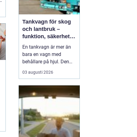
r
Tankvagn för skog
och lantbruk –
funktion, säkerhet
och smarta val
En tankvagn är mer än
bara en vagn med
behållare på hjul. Den
blir snabbt en
03 augusti 2026
nyckelresurs i vardagen
för entreprenörer inom
k
skog, lantbruk och
entreprenadarbeten. När
bränsle, oljor, AdBlue
eller andra vä...