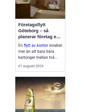
Företagsflytt
Göteborg – så
planerar företag en
smidig och trygg
En
flytt av kontor
innebär
flytt
mer än att bara bära
kartonger mellan två
adresser. När ett kontor i
01 augusti 2026
Göteborg sk...