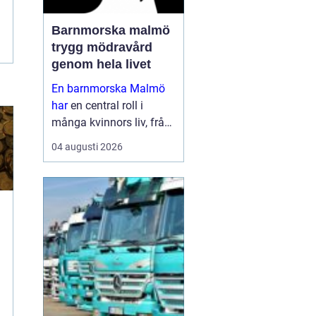
Barnmorska malmö
trygg mödravård
genom hela livet
En barnmorska Malmö
har
en central roll i
många kvinnors liv, från
första
04 augusti 2026
preventivmedelsrådgivni
ngen till graviditet,
förlossningsförberedelse
och tiden efter att barnet
är fött. För må...