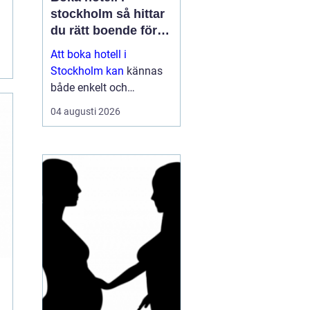
stockholm så hittar
du rätt boende för
din vistelse
Att boka hotell i
Stockholm kan
kännas
både enkelt och
överväldigande på
04 augusti 2026
samma gång. Utbudet är
stort, standarden varierar
och priserna kan skilja
sig mycket mellan olika
områden och säsonger.
Den som plane...