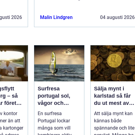
gusti 2026
Malin Lindgren
04 augusti 2026
sflytt
Surfresa
Sälja mynt i
rg – så
portugal sol,
karlstad så får
r företag
vågor och
du ut mest av
dig och
gemenskap året
dina samlingar
av kontor
En surfresa
Att sälja mynt kan
ytt
runt
mer än att
Portugal lockar
kännas både
a kartonger
många som vill
spännande och lite