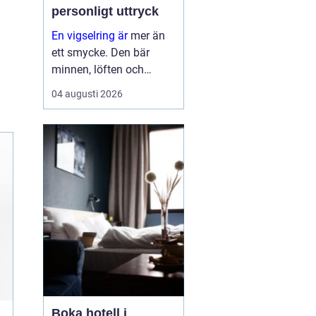
personligt uttryck
En vigselring är
mer än
ett smycke. Den bär
minnen, löften och
förhoppningar om
04 augusti 2026
framtiden. Formen är
enkel, men betydelsen
djup. Samtidigt ska
ringen fungera i vard...
Boka hotell i