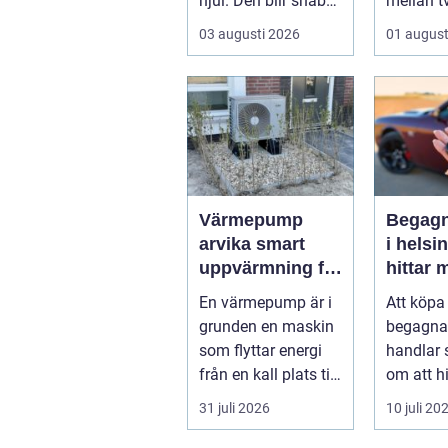
hjul. Den blir snabbt
mellan t
en n...
...
03 augusti 2026
01 august
Värmepump
Begagn
arvika smart
i helsin
uppvärmning för
hittar 
värmländskt
bil till 
En värmepump är i
Att köpa
klimat
grunden en maskin
begagnad
som flyttar energi
handlar 
från en kall plats till
om att hi
en varm. Den
pris. Fö
31 juli 2026
10 juli 20
använder...
och runt 