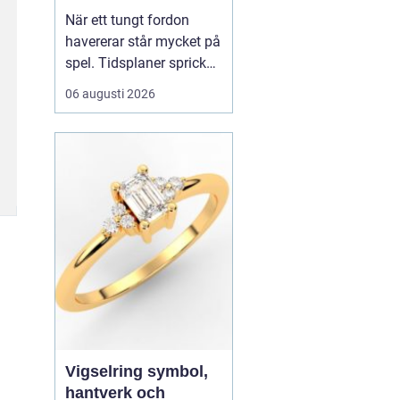
När ett tungt fordon
havererar står mycket på
spel. Tidsplaner spricker,
gods blir försenat och
06 augusti 2026
trafiken kan snabbt bli
farlig.
En tungbärgare är
den specialutrustade
resurs som ser till...
Vigselring symbol,
hantverk och