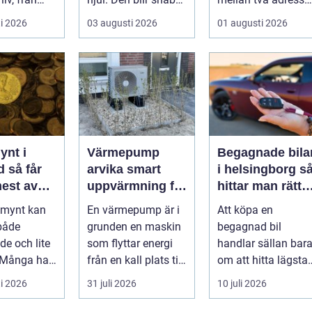
en n...
...
i 2026
03 augusti 2026
01 augusti 2026
vmedelsråd
..
ynt i
Värmepump
Begagnade bila
får
arvika smart
i helsingborg så
mest av
uppvärmning för
hittar man rätt
amlingar
värmländskt
bil till rätt pris
a mynt kan
En värmepump är i
Att köpa en
klimat
både
grunden en maskin
begagnad bil
e och lite
som flyttar energi
handlar sällan bar
 Många har
från en kall plats till
om att hitta lägsta
, hittat
en varm. Den
pris. För många i
i 2026
31 juli 2026
10 juli 2026
kar ...
använder...
och runt Helsingb...