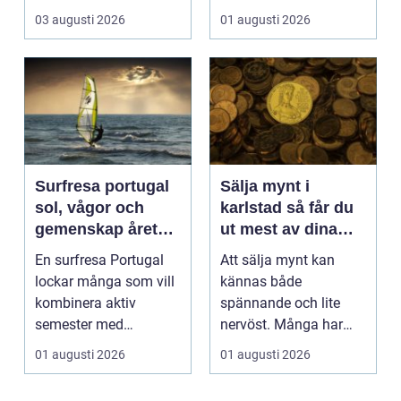
03 augusti 2026
01 augusti 2026
Surfresa portugal
Sälja mynt i
sol, vågor och
karlstad så får du
gemenskap året
ut mest av dina
runt
samlingar
En surfresa Portugal
Att sälja mynt kan
lockar många som vill
kännas både
kombinera aktiv
spännande och lite
semester med
nervöst. Många har
avkoppling, god mat
ärvt mynt, hittat gamla
01 augusti 2026
01 augusti 2026
och enke...
burkar ...