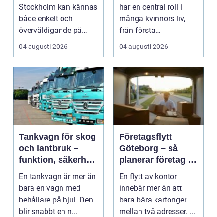
vistelse
Stockholm kan kännas
har en central roll i
både enkelt och
många kvinnors liv,
överväldigande på
från första
samma gång. Utbudet
preventivmedelsrådgiv
04 augusti 2026
04 augusti 2026
är stor...
ninge...
Tankvagn för skog
Företagsflytt
och lantbruk –
Göteborg – så
funktion, säkerhet
planerar företag en
och smarta val
smidig och trygg
En tankvagn är mer än
En flytt av kontor
flytt
bara en vagn med
innebär mer än att
behållare på hjul. Den
bara bära kartonger
blir snabbt en n...
mellan två adresser. ...