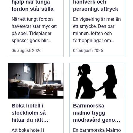
hjälp när tunga
hantverk och
fordon står stilla
personligt uttryck
När ett tungt fordon
En vigselring är mer än
havererar står mycket
ett smycke. Den bär
på spel. Tidsplaner
minnen, löften och
spricker, gods blir
förhoppningar om
försenat och traf...
framtiden. Formen är...
06 augusti 2026
04 augusti 2026
Boka hotell i
Barnmorska
stockholm så
malmö trygg
hittar du rätt
mödravård genom
boende för din
hela livet
Att boka hotell i
En barnmorska Malmö