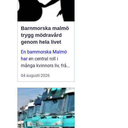
Barnmorska malmö
trygg mödravård
genom hela livet
En barnmorska Malmö
har
en central roll i
många kvinnors liv, från
första
04 augusti 2026
preventivmedelsrådgivni
ngen till graviditet,
förlossningsförberedelse
och tiden efter att barnet
är fött. För må...