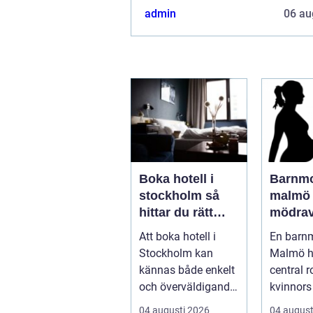
admin
06 au
Boka hotell i
Barnm
stockholm så
malmö tryg
hittar du rätt
mödrav
boende för din
genom h
Att boka hotell i
En barn
vistelse
Stockholm kan
Malmö h
kännas både enkelt
central r
och överväldigande
kvinnors 
på samma gång.
första
04 augusti 2026
04 august