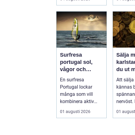
Utbudet är stor...
preventi
givninge.
Surfresa
Sälja m
portugal sol,
karlstad så 
vågor och
du ut 
gemenskap året
dina s
En surfresa
Att sälj
runt
Portugal lockar
kännas 
många som vill
spännand
kombinera aktiv
nervöst.
semester med
ärvt mynt
01 augusti 2026
01 august
avkoppling, god
gamla bur
mat och enke...