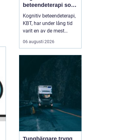
beteendeterapi som
skapar hållbar
Kognitiv beteendeterapi,
förändring
KBT, har under lång tid
varit en av de mest
välstuderade
06 augusti 2026
terapiformerna inom
psykologi. Många som
söker KBT Västerås vill
förstå hur behandlingen
går till i...
Tungbärgare trygg