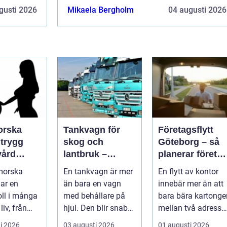
gusti 2026
Mikaela Bergholm
04 augusti 2026
orska
Tankvagn för
Företagsflytt
g
skog och
Göteborg – så
ård
lantbruk –
planerar företa
ela livet
funktion,
en smidig och
morska
En tankvagn är mer
En flytt av kontor
säkerhet och
trygg flytt
ar en
än bara en vagn
innebär mer än att
smarta val
oll i många
med behållare på
bara bära kartonge
liv, från
hjul. Den blir snabbt
mellan två adresser
en n...
...
i 2026
03 augusti 2026
01 augusti 2026