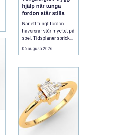
hjälp när tunga
fordon står stilla
När ett tungt fordon
havererar står mycket på
spel. Tidsplaner spricker,
gods blir försenat och
06 augusti 2026
trafiken kan snabbt bli
farlig.
En tungbärgare är
den specialutrustade
resurs som ser till...