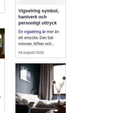
Vigselring symbol,
hantverk och
personligt uttryck
En vigselring är
mer än
ett smycke. Den bär
minnen, löften och
förhoppningar om
04 augusti 2026
framtiden. Formen är
enkel, men betydelsen
djup. Samtidigt ska
ringen fungera i vard...
g
r
.