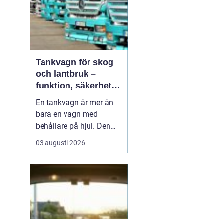
Tankvagn för skog
och lantbruk –
funktion, säkerhet
och smarta val
En tankvagn är mer än
bara en vagn med
behållare på hjul. Den
blir snabbt en
03 augusti 2026
nyckelresurs i vardagen
för entreprenörer inom
skog, lantbruk och
entreprenadarbeten. När
bränsle, oljor, AdBlue
eller andra vä...