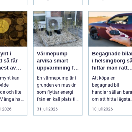
vmedelsråd
..
ynt i
Värmepump
Begagnade bila
får
arvika smart
i helsingborg så
mest av
uppvärmning för
hittar man rätt
amlingar
värmländskt
bil till rätt pris
a mynt kan
En värmepump är i
Att köpa en
klimat
både
grunden en maskin
begagnad bil
e och lite
som flyttar energi
handlar sällan bar
 Många har
från en kall plats till
om att hitta lägsta
, hittat
en varm. Den
pris. För många i
i 2026
31 juli 2026
10 juli 2026
kar ...
använder...
och runt Helsingb...