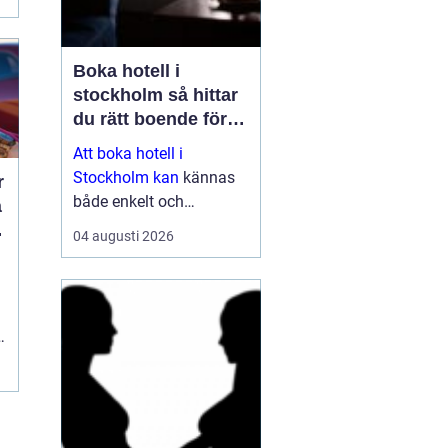
Boka hotell i
stockholm så hittar
du rätt boende för
din vistelse
Att boka hotell i
Stockholm kan
kännas
r
både enkelt och
överväldigande på
04 augusti 2026
samma gång. Utbudet är
stort, standarden varierar
och priserna kan skilja
a
sig mycket mellan olika
områden och säsonger.
Den som plane...