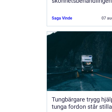
skönhetsbehandlingen
Saga Vinde
07 au
Tungbärgare trygg hjälp när
tunga fordon står stilla