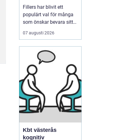
ens värld
Fillers har blivit ett
populärt val för många
som önskar bevara sitt
ungdomliga utseende
07 augusti 2026
utan att behöva
genomgå invasiva
kirurgiska ingrepp.
Dessa behandlingar
erbjuder en icke-kirurgisk
lösning för att återställa
volym och definition i
ansiktet, oc...
Kbt västerås
kognitiv