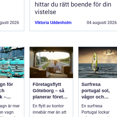
hittar du rätt boende för din
vistelse
gusti 2026
Viktoria Uddenholm
04 augusti 2026
gn för
Företagsflytt
Surfresa
ch
Göteborg – så
portugal sol,
k –
planerar företag
vågor och
n,
en smidig och
gemenskap åre
agn är mer
En flytt av kontor
En surfresa
et och
trygg flytt
runt
en vagn
innebär mer än att
Portugal lockar
 val