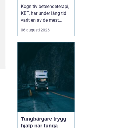
skapar hållbar
Kognitiv beteendeterapi,
förändring
KBT, har under lång tid
varit en av de mest
välstuderade
06 augusti 2026
terapiformerna inom
psykologi. Många som
söker KBT Västerås vill
förstå hur behandlingen
går till i...
Tungbärgare trygg
hjälp när tunga