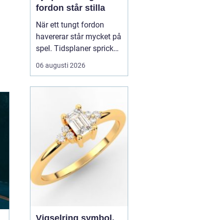
fordon står stilla
När ett tungt fordon
havererar står mycket på
spel. Tidsplaner spricker,
gods blir försenat och
06 augusti 2026
trafiken kan snabbt bli
farlig.
En tungbärgare är
den specialutrustade
resurs som ser till...
Vigselring symbol,