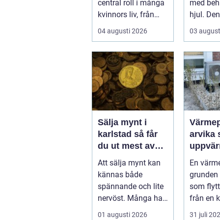
central roll i många
med behå
kvinnors liv, från
hjul. Den
första
en n...
04 augusti 2026
03 august
preventivmedelsråd
givninge...
Sälja mynt i
Värme
karlstad så får
arvika smart
du ut mest av
uppvär
dina samlingar
värmlä
Att sälja mynt kan
En värm
klimat
kännas både
grunden
spännande och lite
som flytt
nervöst. Många har
från en ka
ärvt mynt, hittat
en varm.
01 augusti 2026
31 juli 20