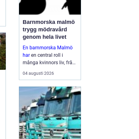
Barnmorska malmö
trygg mödravård
genom hela livet
En barnmorska Malmö
har
en central roll i
många kvinnors liv, från
första
04 augusti 2026
preventivmedelsrådgivni
ngen till graviditet,
förlossningsförberedelse
och tiden efter att barnet
är fött. För må...
e