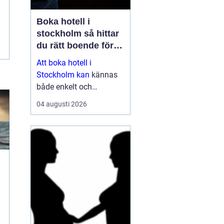
Boka hotell i
stockholm så hittar
du rätt boende för
din vistelse
Att boka hotell i
Stockholm kan
kännas
både enkelt och
överväldigande på
04 augusti 2026
samma gång. Utbudet är
stort, standarden varierar
och priserna kan skilja
sig mycket mellan olika
områden och säsonger.
Den som plane...
t