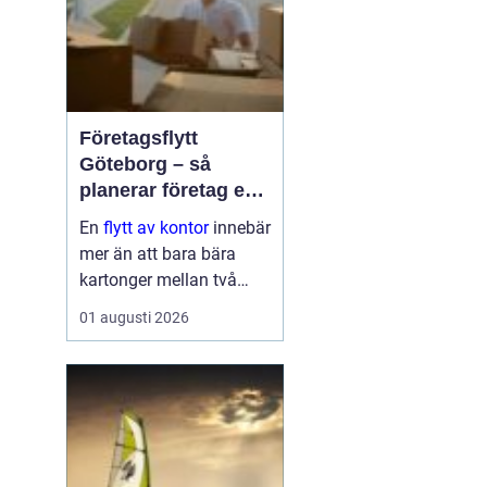
Företagsflytt
Göteborg – så
planerar företag en
smidig och trygg
En
flytt av kontor
innebär
flytt
mer än att bara bära
kartonger mellan två
adresser. När ett kontor i
01 augusti 2026
Göteborg sk...