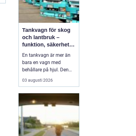
Tankvagn för skog
och lantbruk –
funktion, säkerhet
och smarta val
En tankvagn är mer än
bara en vagn med
behållare på hjul. Den
blir snabbt en
03 augusti 2026
nyckelresurs i vardagen
för entreprenörer inom
skog, lantbruk och
entreprenadarbeten. När
bränsle, oljor, AdBlue
eller andra vä...