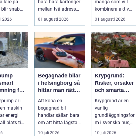
llare på
bara bära kartonger
många som vill
 blir snabbt
mellan två adresser.
kombinera aktiv
...
semester med
i 2026
01 augusti 2026
01 augusti 2026
avkoppling, god
mat och enke...
pump
Begagnade bilar
Krypgrund:
i helsingborg så
Risker, orsaker
mning för
hittar man rätt
och smarta
ndskt
bil till rätt pris
lösningar
epump är i
Att köpa en
Krypgrund är en
 en maskin
begagnad bil
vanlig
ar energi
handlar sällan bara
grundläggningsfor
ll plats till
om att hitta lägsta
m i svenska hus,
 Den
pris. För många i
men också en av d
26
10 juli 2026
10 juli 2026