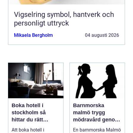
Vigselring symbol, hantverk och
personligt uttryck
Mikaela Bergholm
04 augusti 2026
Boka hotell i
Barnmorska
stockholm så
malmö trygg
hittar du rätt
mödravård genom
boende för din
hela livet
Att boka hotell i
En barnmorska Malmö