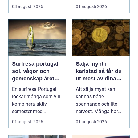
03 augusti 2026
01 augusti 2026
Surfresa portugal
Sälja mynt i
sol, vågor och
karlstad så får du
gemenskap året
ut mest av dina
runt
samlingar
En surfresa Portugal
Att sälja mynt kan
lockar många som vill
kännas både
kombinera aktiv
spännande och lite
semester med
nervöst. Många har
avkoppling, god mat
ärvt mynt, hittat gamla
01 augusti 2026
01 augusti 2026
och enke...
burkar ...