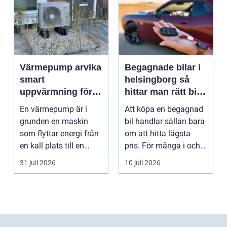
Värmepump arvika
Begagnade bilar i
smart
helsingborg så
uppvärmning för
hittar man rätt bil
värmländskt klimat
till rätt pris
En värmepump är i
Att köpa en begagnad
grunden en maskin
bil handlar sällan bara
som flyttar energi från
om att hitta lägsta
en kall plats till en
pris. För många i och
varm. Den använder...
runt Helsingb...
31 juli 2026
10 juli 2026