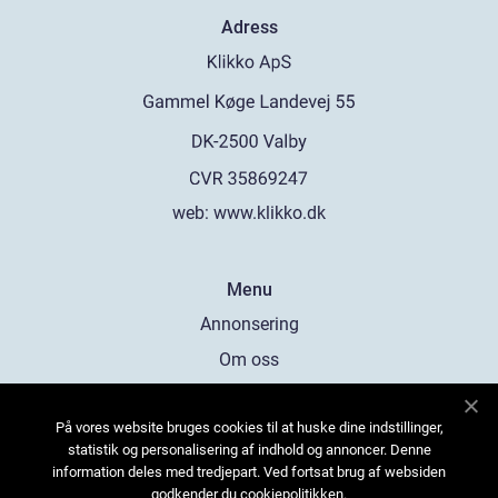
Adress
web:
www.klikko.dk
Menu
Annonsering
Om oss
Cookies
På vores website bruges cookies til at huske dine indstillinger,
Kontakta oss
statistik og personalisering af indhold og annoncer. Denne
Sitemap
information deles med tredjepart. Ved fortsat brug af websiden
godkender du cookiepolitikken.