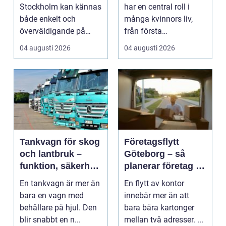
vistelse
Stockholm kan kännas
har en central roll i
både enkelt och
många kvinnors liv,
överväldigande på
från första
samma gång. Utbudet
preventivmedelsrådgiv
04 augusti 2026
04 augusti 2026
är stor...
ninge...
Tankvagn för skog
Företagsflytt
och lantbruk –
Göteborg – så
funktion, säkerhet
planerar företag en
och smarta val
smidig och trygg
En tankvagn är mer än
En flytt av kontor
flytt
bara en vagn med
innebär mer än att
behållare på hjul. Den
bara bära kartonger
blir snabbt en n...
mellan två adresser. ...