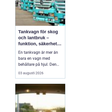
Tankvagn för skog
och lantbruk –
funktion, säkerhet
och smarta val
En tankvagn är mer än
bara en vagn med
behållare på hjul. Den
blir snabbt en
03 augusti 2026
nyckelresurs i vardagen
för entreprenörer inom
skog, lantbruk och
entreprenadarbeten. När
bränsle, oljor, AdBlue
eller andra vä...