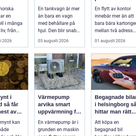
ela livet
funktion,
en smidig och
morska
En tankvagn är mer
En flytt av kontor
säkerhet och
trygg flytt
ar en
än bara en vagn
innebär mer än att
smarta val
oll i många
med behållare på
bara bära kartonge
liv, från
hjul. Den blir snabbt
mellan två adresser
en n...
...
i 2026
03 augusti 2026
01 augusti 2026
vmedelsråd
..
ynt i
Värmepump
Begagnade bila
får
arvika smart
i helsingborg så
mest av
uppvärmning för
hittar man rätt
amlingar
värmländskt
bil till rätt pris
a mynt kan
En värmepump är i
Att köpa en
klimat
både
grunden en maskin
begagnad bil