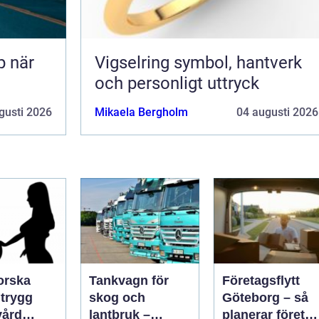
Vigselring symbol, hantverk
och personligt uttryck
gusti 2026
Mikaela Bergholm
04 augusti 2026
orska
Tankvagn för
Företagsflytt
g
skog och
Göteborg – så
ård
lantbruk –
planerar företa