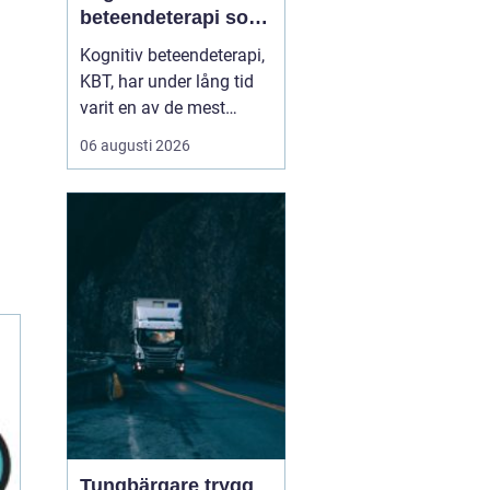
beteendeterapi som
skapar hållbar
Kognitiv beteendeterapi,
förändring
KBT, har under lång tid
varit en av de mest
välstuderade
06 augusti 2026
terapiformerna inom
psykologi. Många som
söker KBT Västerås vill
förstå hur behandlingen
går till i...
Tungbärgare trygg