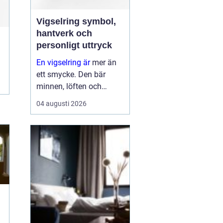
Vigselring symbol,
hantverk och
personligt uttryck
En vigselring är
mer än
ett smycke. Den bär
minnen, löften och
förhoppningar om
04 augusti 2026
framtiden. Formen är
enkel, men betydelsen
djup. Samtidigt ska
ringen fungera i vard...
g