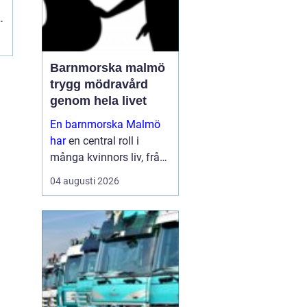
a
Barnmorska malmö
trygg mödravård
genom hela livet
En barnmorska Malmö
har
en central roll i
många kvinnors liv, från
första
04 augusti 2026
preventivmedelsrådgivni
ngen till graviditet,
förlossningsförberedelse
och tiden efter att barnet
är fött. För må...