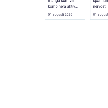
många som vill
spännand
kombinera aktiv
nervöst.
semester med
ärvt mynt
01 augusti 2026
01 august
avkoppling, god
gamla bur
mat och enke...