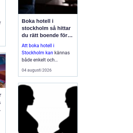
Boka hotell i
r
stockholm så hittar
.
du rätt boende för
din vistelse
Att boka hotell i
Stockholm kan
kännas
både enkelt och
överväldigande på
04 augusti 2026
samma gång. Utbudet är
stort, standarden varierar
och priserna kan skilja
r
sig mycket mellan olika
områden och säsonger.
Den som plane...