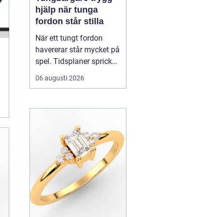
hjälp när tunga
fordon står stilla
När ett tungt fordon
havererar står mycket på
spel. Tidsplaner spricker,
gods blir försenat och
06 augusti 2026
trafiken kan snabbt bli
farlig.
En tungbärgare är
den specialutrustade
resurs som ser till...