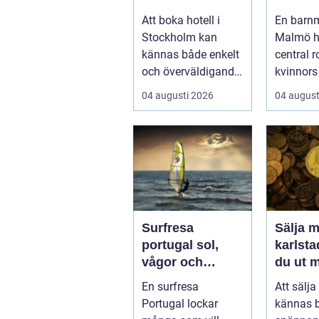
boende för din
genom h
Att boka hotell i
En barn
vistelse
Stockholm kan
Malmö h
kännas både enkelt
central r
och överväldigande
kvinnors 
på samma gång.
första
04 augusti 2026
04 august
Utbudet är stor...
preventi
givninge.
Surfresa
Sälja m
portugal sol,
karlstad så 
vågor och
du ut 
gemenskap året
dina s
En surfresa
Att sälj
runt
Portugal lockar
kännas 