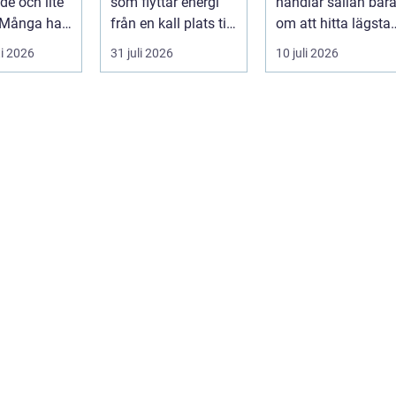
e och lite
som flyttar energi
handlar sällan bar
 Många har
från en kall plats till
om att hitta lägsta
, hittat
en varm. Den
pris. För många i
i 2026
31 juli 2026
10 juli 2026
kar ...
använder...
och runt Helsingb...