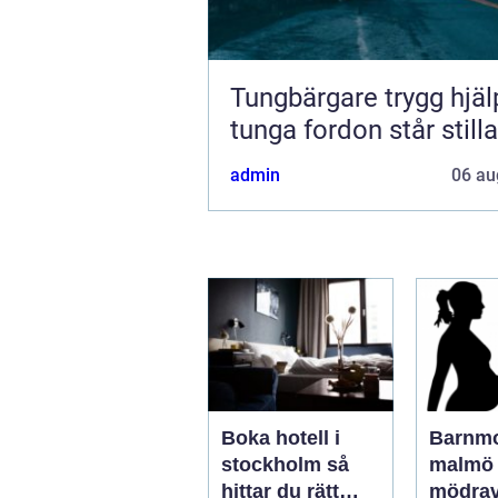
Tungbärgare trygg hjälp när
tunga fordon står stilla
admin
06 au
Boka hotell i
Barnm
stockholm så
malmö tryg
hittar du rätt
mödrav