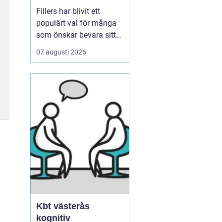
ens värld
Fillers har blivit ett
populärt val för många
som önskar bevara sitt
ungdomliga utseende
07 augusti 2026
utan att behöva
genomgå invasiva
kirurgiska ingrepp.
Dessa behandlingar
erbjuder en icke-kirurgisk
lösning för att återställa
volym och definition i
ansiktet, oc...
Kbt västerås
kognitiv