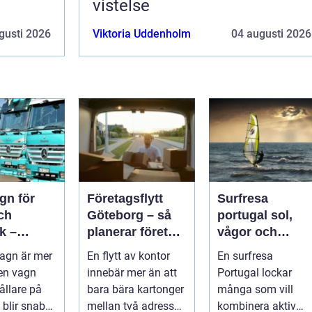
vistelse
gusti 2026
Viktoria Uddenholm
04 augusti 2026
gn för
Företagsflytt
Surfresa
ch
Göteborg – så
portugal sol,
k –
planerar företag
vågor och
n,
en smidig och
gemenskap åre
agn är mer
En flytt av kontor
En surfresa
et och
trygg flytt
runt
en vagn
innebär mer än att
Portugal lockar
 val
llare på
bara bära kartonger
många som vill
 blir snabbt
mellan två adresser.
kombinera aktiv