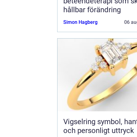
beteendeterapi som s
hållbar förändring
Simon Hagberg
06 au
Vigselring symbol, hantverk
och personligt uttryck