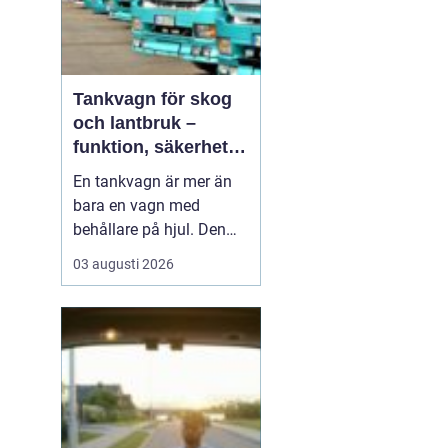
Tankvagn för skog
och lantbruk –
funktion, säkerhet
och smarta val
En tankvagn är mer än
bara en vagn med
behållare på hjul. Den
blir snabbt en
03 augusti 2026
nyckelresurs i vardagen
för entreprenörer inom
skog, lantbruk och
entreprenadarbeten. När
bränsle, oljor, AdBlue
eller andra vä...