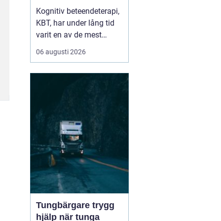
skapar hållbar
Kognitiv beteendeterapi,
förändring
KBT, har under lång tid
varit en av de mest
välstuderade
06 augusti 2026
terapiformerna inom
psykologi. Många som
söker KBT Västerås vill
förstå hur behandlingen
går till i...
Tungbärgare trygg
hjälp när tunga