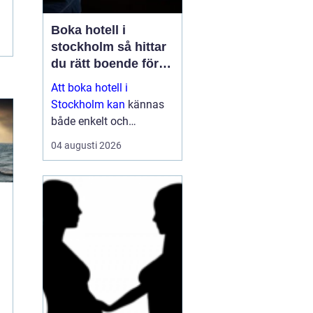
Boka hotell i
stockholm så hittar
du rätt boende för
din vistelse
Att boka hotell i
Stockholm kan
kännas
både enkelt och
överväldigande på
04 augusti 2026
samma gång. Utbudet är
stort, standarden varierar
och priserna kan skilja
sig mycket mellan olika
områden och säsonger.
Den som plane...
t