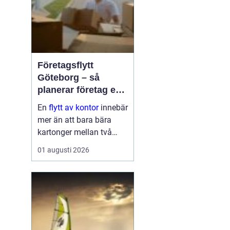
Företagsflytt
Göteborg – så
planerar företag en
smidig och trygg
En
flytt av kontor
innebär
flytt
mer än att bara bära
kartonger mellan två
adresser. När ett kontor i
01 augusti 2026
Göteborg sk...