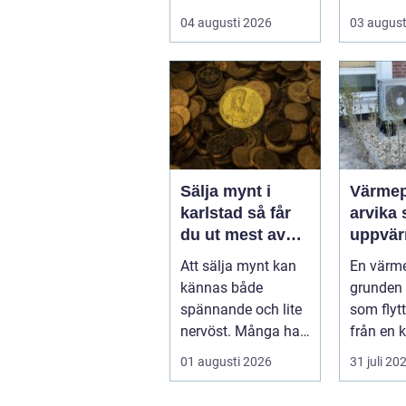
första
en n...
04 augusti 2026
03 august
preventivmedelsråd
givninge...
Sälja mynt i
Värme
karlstad så får
arvika smart
du ut mest av
uppvär
dina samlingar
värmlä
Att sälja mynt kan
En värm
klimat
kännas både
grunden
spännande och lite
som flytt
nervöst. Många har
från en ka
ärvt mynt, hittat
en varm.
01 augusti 2026
31 juli 20
gamla burkar ...
använder