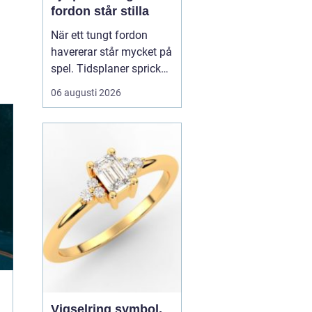
fordon står stilla
När ett tungt fordon
havererar står mycket på
spel. Tidsplaner spricker,
gods blir försenat och
06 augusti 2026
trafiken kan snabbt bli
farlig.
En tungbärgare är
den specialutrustade
resurs som ser till...
Vigselring symbol,