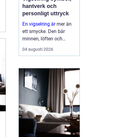
hantverk och
personligt uttryck
En vigselring är
mer än
ett smycke. Den bär
minnen, löften och
förhoppningar om
04 augusti 2026
framtiden. Formen är
enkel, men betydelsen
djup. Samtidigt ska
ringen fungera i vard...