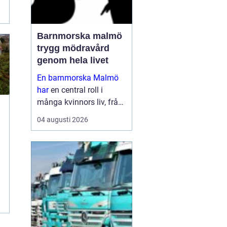
Barnmorska malmö
trygg mödravård
genom hela livet
En barnmorska Malmö
har
en central roll i
många kvinnors liv, från
första
04 augusti 2026
preventivmedelsrådgivni
ngen till graviditet,
förlossningsförberedelse
och tiden efter att barnet
är fött. För må...
e