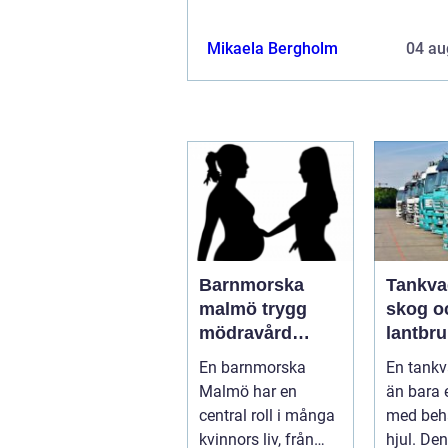
Mikaela Bergholm
04 au
Barnmorska
Tankva
malmö trygg
skog o
mödravård
lantbru
genom hela livet
funktio
En barnmorska
En tankv
säkerh
Malmö har en
än bara 
smarta
central roll i många
med behå
kvinnors liv, från
hjul. Den