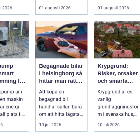
...
semester med
i 2026
01 augusti 2026
01 augusti 2026
avkoppling, god
mat och enke...
pump
Begagnade bilar
Krypgrund:
i helsingborg så
Risker, orsaker
mning för
hittar man rätt
och smarta
ndskt
bil till rätt pris
lösningar
epump är i
Att köpa en
Krypgrund är en
 en maskin
begagnad bil
vanlig
ar energi
handlar sällan bara
grundläggningsfor
ll plats till
om att hitta lägsta
m i svenska hus,
 Den
pris. För många i
men också en av d
26
10 juli 2026
10 juli 2026
...
och runt Helsingb...
mest uts...