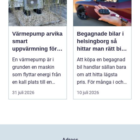
Värmepump arvika
Begagnade bilar i
smart
helsingborg så
uppvärmning för
hittar man rätt bil
värmländskt klimat
till rätt pris
En värmepump är i
Att köpa en begagnad
grunden en maskin
bil handlar sällan bara
som flyttar energi från
om att hitta lägsta
en kall plats till en
pris. För många i och
varm. Den använder...
runt Helsingb...
31 juli 2026
10 juli 2026
Adress