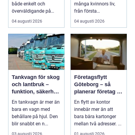
både enkelt och
många kvinnors liv,
överväldigande på
från första
samma gång. Utbudet
preventivmedelsrådgiv
04 augusti 2026
04 augusti 2026
är stor...
ninge...
Tankvagn för skog
Företagsflytt
och lantbruk –
Göteborg – så
funktion, säkerhet
planerar företag en
och smarta val
smidig och trygg
En tankvagn är mer än
En flytt av kontor
flytt
bara en vagn med
innebär mer än att
behållare på hjul. Den
bara bära kartonger
blir snabbt en n...
mellan två adresser. ...
03 augusti 2026
01 augusti 2026