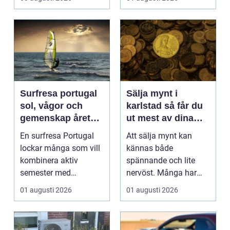
Surfresa portugal
Sälja mynt i
sol, vågor och
karlstad så får du
gemenskap året
ut mest av dina
runt
samlingar
En surfresa Portugal
Att sälja mynt kan
lockar många som vill
kännas både
kombinera aktiv
spännande och lite
semester med
nervöst. Många har
avkoppling, god mat
ärvt mynt, hittat gamla
01 augusti 2026
01 augusti 2026
och enke...
burkar ...