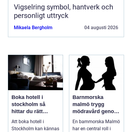
Vigselring symbol, hantverk och
personligt uttryck
Mikaela Bergholm
04 augusti 2026
Boka hotell i
Barnmorska
stockholm så
malmö trygg
hittar du rätt
mödravård genom
boende för din
hela livet
Att boka hotell i
En barnmorska Malmö
vistelse
Stockholm kan kännas
har en central roll i