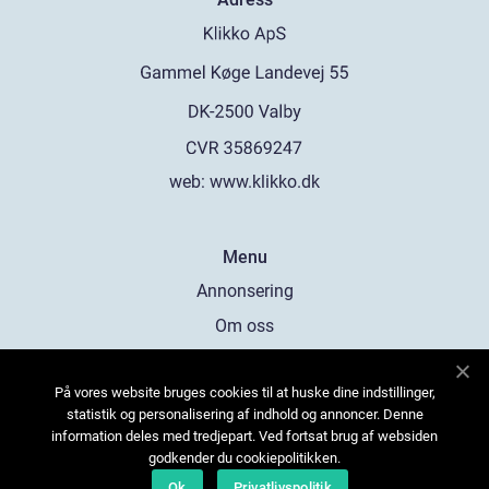
web:
www.klikko.dk
Menu
Annonsering
Om oss
Cookies
På vores website bruges cookies til at huske dine indstillinger,
Kontakta oss
statistik og personalisering af indhold og annoncer. Denne
Sitemap
information deles med tredjepart. Ved fortsat brug af websiden
godkender du cookiepolitikken.
Ok
Privatlivspolitik