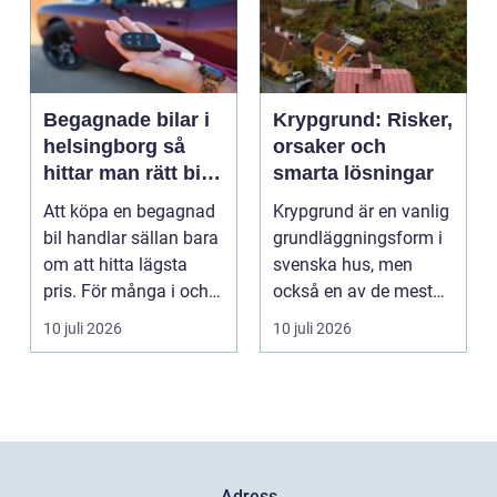
Begagnade bilar i
Krypgrund: Risker,
helsingborg så
orsaker och
hittar man rätt bil
smarta lösningar
till rätt pris
Att köpa en begagnad
Krypgrund är en vanlig
bil handlar sällan bara
grundläggningsform i
om att hitta lägsta
svenska hus, men
pris. För många i och
också en av de mest
runt Helsingb...
uts...
10 juli 2026
10 juli 2026
Adress