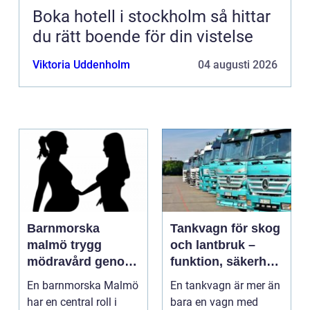
Boka hotell i stockholm så hittar
du rätt boende för din vistelse
Viktoria Uddenholm
04 augusti 2026
Barnmorska
Tankvagn för skog
malmö trygg
och lantbruk –
mödravård genom
funktion, säkerhet
hela livet
och smarta val
En barnmorska Malmö
En tankvagn är mer än
har en central roll i
bara en vagn med