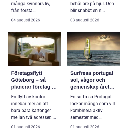
många kvinnors liv,
behållare på hjul. Den
från första
blir snabbt en n...
preventivmedelsrådgiv
04 augusti 2026
03 augusti 2026
ninge...
Företagsflytt
Surfresa portugal
Göteborg – så
sol, vågor och
planerar företag en
gemenskap året
smidig och trygg
runt
En flytt av kontor
En surfresa Portugal
flytt
innebär mer än att
lockar många som vill
bara bära kartonger
kombinera aktiv
mellan två adresser. ...
semester med
avkoppling, god mat
01 augusti 2026
01 augusti 2026