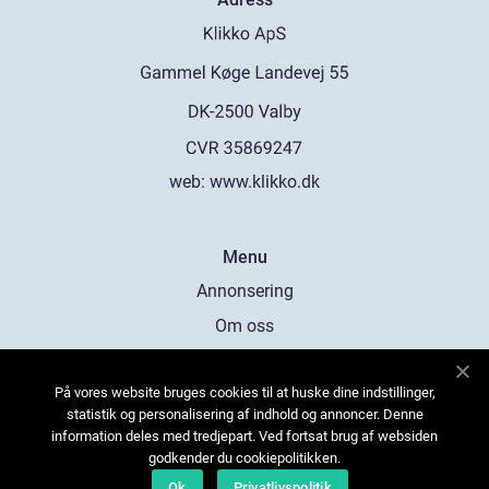
web:
www.klikko.dk
Menu
Annonsering
Om oss
Cookies
På vores website bruges cookies til at huske dine indstillinger,
Kontakta oss
statistik og personalisering af indhold og annoncer. Denne
Sitemap
information deles med tredjepart. Ved fortsat brug af websiden
godkender du cookiepolitikken.
Ok
Privatlivspolitik