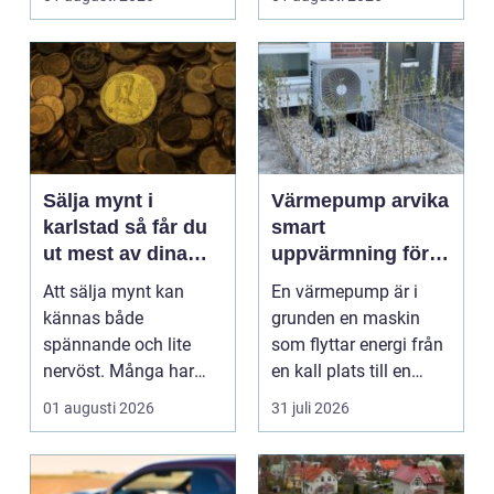
och enke...
Sälja mynt i
Värmepump arvika
karlstad så får du
smart
ut mest av dina
uppvärmning för
samlingar
värmländskt klimat
Att sälja mynt kan
En värmepump är i
kännas både
grunden en maskin
spännande och lite
som flyttar energi från
nervöst. Många har
en kall plats till en
ärvt mynt, hittat gamla
varm. Den använder...
01 augusti 2026
31 juli 2026
burkar ...