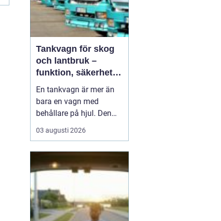
Tankvagn för skog
och lantbruk –
funktion, säkerhet
och smarta val
En tankvagn är mer än
bara en vagn med
behållare på hjul. Den
blir snabbt en
03 augusti 2026
nyckelresurs i vardagen
för entreprenörer inom
skog, lantbruk och
entreprenadarbeten. När
bränsle, oljor, AdBlue
eller andra vä...