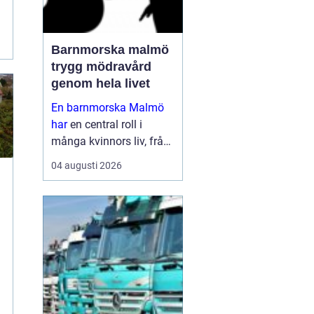
Barnmorska malmö
trygg mödravård
genom hela livet
En barnmorska Malmö
har
en central roll i
många kvinnors liv, från
första
04 augusti 2026
preventivmedelsrådgivni
ngen till graviditet,
förlossningsförberedelse
och tiden efter att barnet
är fött. För må...
e