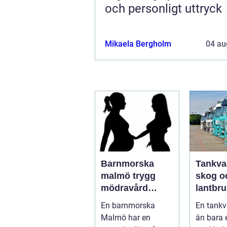
och personligt uttryck
Mikaela Bergholm
04 au
Barnmorska
Tankva
malmö trygg
skog o
mödravård
lantbru
genom hela livet
funktio
En barnmorska
En tankv
säkerh
Malmö har en
än bara 
smarta