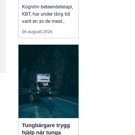
skapar hållbar
Kognitiv beteendeterapi,
förändring
KBT, har under lång tid
varit en av de mest
välstuderade
06 augusti 2026
terapiformerna inom
psykologi. Många som
söker KBT Västerås vill
förstå hur behandlingen
går till i...
Tungbärgare trygg
hjälp när tunga