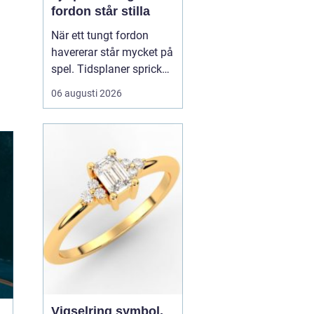
fordon står stilla
När ett tungt fordon
havererar står mycket på
spel. Tidsplaner spricker,
gods blir försenat och
06 augusti 2026
trafiken kan snabbt bli
farlig.
En tungbärgare är
den specialutrustade
resurs som ser till...
Vigselring symbol,