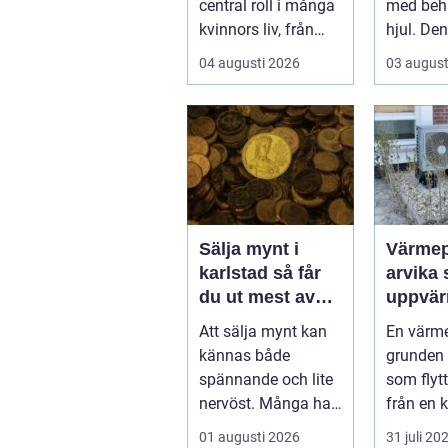
central roll i många
med behå
kvinnors liv, från
hjul. Den
första
en n...
04 augusti 2026
03 august
preventivmedelsråd
givninge...
Sälja mynt i
Värme
karlstad så får
arvika smart
du ut mest av
uppvär
dina samlingar
värmlä
Att sälja mynt kan
En värm
klimat
kännas både
grunden
spännande och lite
som flytt
nervöst. Många har
från en ka
ärvt mynt, hittat
en varm.
01 augusti 2026
31 juli 20