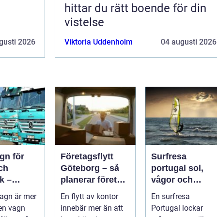
hittar du rätt boende för din
vistelse
gusti 2026
Viktoria Uddenholm
04 augusti 2026
gn för
Företagsflytt
Surfresa
ch
Göteborg – så
portugal sol,
k –
planerar företag
vågor och
n,
en smidig och
gemenskap åre
agn är mer
En flytt av kontor
En surfresa
et och
trygg flytt
runt
en vagn
innebär mer än att
Portugal lockar
 val