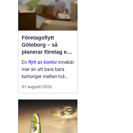
Företagsflytt
Göteborg – så
planerar företag en
smidig och trygg
En
flytt av kontor
innebär
flytt
mer än att bara bära
kartonger mellan två
adresser. När ett kontor i
01 augusti 2026
Göteborg sk...