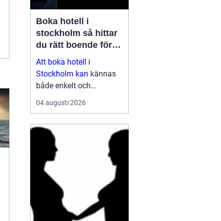
Boka hotell i
stockholm så hittar
du rätt boende för
din vistelse
Att boka hotell i
Stockholm kan
kännas
både enkelt och
överväldigande på
04 augusti 2026
samma gång. Utbudet är
stort, standarden varierar
och priserna kan skilja
sig mycket mellan olika
områden och säsonger.
Den som plane...
t