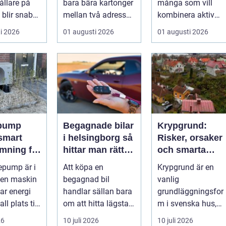
llare på
bara bära kartonger
många som vill
 blir snabbt
mellan två adresser.
kombinera aktiv
...
semester med
i 2026
01 augusti 2026
01 augusti 2026
avkoppling, god
mat och enke...
pump
Begagnade bilar
Krypgrund:
i helsingborg så
Risker, orsaker
mning för
hittar man rätt
och smarta
ndskt
bil till rätt pris
lösningar
epump är i
Att köpa en
Krypgrund är en
 en maskin
begagnad bil
vanlig
ar energi
handlar sällan bara
grundläggningsfor
ll plats till
om att hitta lägsta
m i svenska hus,
 Den
pris. För många i
men också en av d
26
10 juli 2026
10 juli 2026