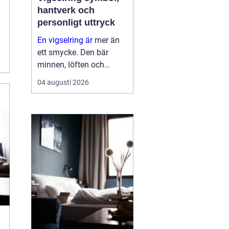
hantverk och
personligt uttryck
En vigselring är
mer än
ett smycke. Den bär
minnen, löften och
förhoppningar om
04 augusti 2026
framtiden. Formen är
enkel, men betydelsen
djup. Samtidigt ska
ringen fungera i vard...