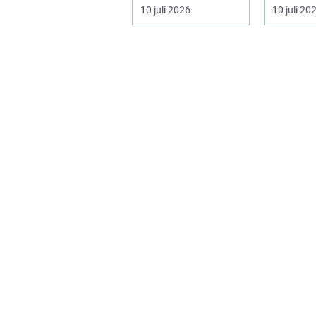
pris. För många i
men ock
10 juli 2026
10 juli 20
och runt Helsingb...
mest uts.