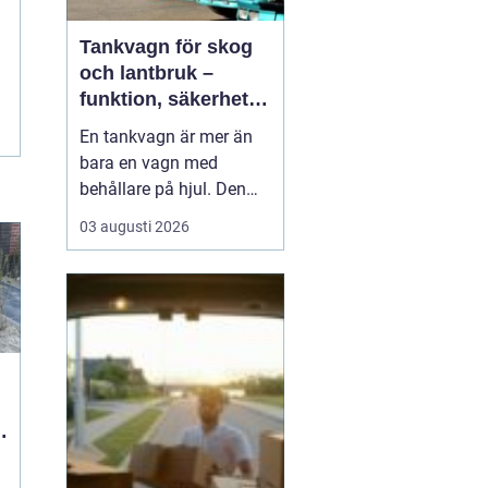
Tankvagn för skog
och lantbruk –
funktion, säkerhet
och smarta val
En tankvagn är mer än
bara en vagn med
behållare på hjul. Den
blir snabbt en
03 augusti 2026
nyckelresurs i vardagen
för entreprenörer inom
skog, lantbruk och
entreprenadarbeten. När
bränsle, oljor, AdBlue
eller andra vä...
r