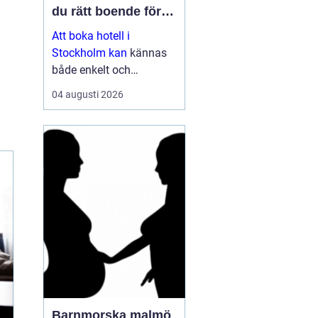
du rätt boende för
din vistelse
Att boka hotell i
Stockholm kan
kännas
både enkelt och
överväldigande på
04 augusti 2026
samma gång. Utbudet är
stort, standarden varierar
och priserna kan skilja
sig mycket mellan olika
områden och säsonger.
Den som plane...
Barnmorska malmö