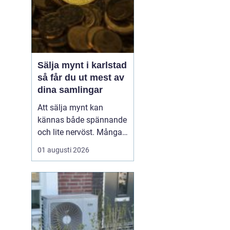
Sälja mynt i karlstad
så får du ut mest av
dina samlingar
Att sälja mynt kan
kännas både spännande
och lite nervöst. Många
har ärvt mynt, hittat
01 augusti 2026
gamla burkar i
garderoben eller sparat
på jubileumsmynt utan
att veta vad de faktiskt
är värda. För den som
vill sälja mynt Karls...