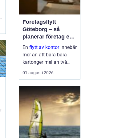
l
Företagsflytt
Göteborg – så
planerar företag en
smidig och trygg
En
flytt av kontor
innebär
flytt
mer än att bara bära
kartonger mellan två
adresser. När ett kontor i
01 augusti 2026
Göteborg sk...
k
r