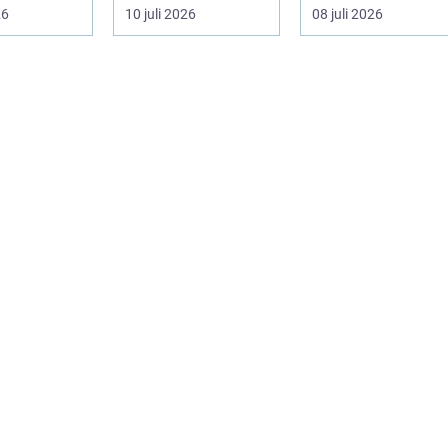
så en av de
professionella
snölager, isbildning
26
10 juli 2026
08 juli 2026
..
tryckerier och fle...
oc...