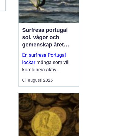
Surfresa portugal
sol, vågor och
gemenskap året
runt
En surfresa Portugal
lockar
många som vill
kombinera aktiv
semester med
01 augusti 2026
avkoppling, god mat och
enkel vardag nära havet.
Landet erbjuder några av
Europas mest pålitliga
vågor, milda vintrar...