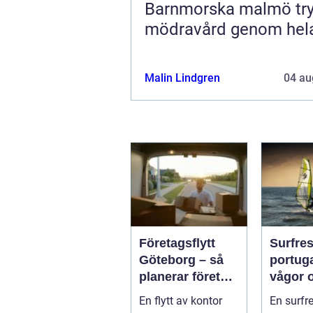
Barnmorska malmö trygg
mödravård genom hela
Malin Lindgren
04 au
Företagsflytt
Surfre
Göteborg – så
portugal s
planerar företag
vågor 
en smidig och
gemens
En flytt av kontor
En surfr
trygg flytt
runt