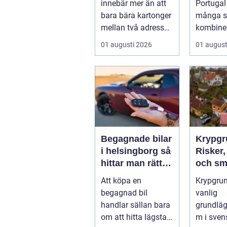
innebär mer än att
Portugal
bara bära kartonger
många s
mellan två adresser.
kombiner
...
semeste
01 augusti 2026
01 august
avkoppli
mat och 
Begagnade bilar
Krypgr
i helsingborg så
Risker,
hittar man rätt
och sm
bil till rätt pris
lösnin
Att köpa en
Krypgrun
begagnad bil
vanlig
handlar sällan bara
grundläg
om att hitta lägsta
m i sven