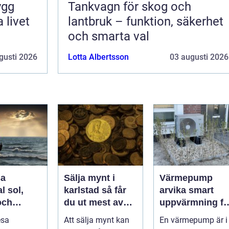
Tankvagn för skog och
 livet
lantbruk – funktion, säkerhet
och smarta val
gusti 2026
Lotta Albertsson
03 augusti 2026
sa
Sälja mynt i
Värmepump
ol,
karlstad så får
arvika smart
och
du ut mest av
uppvärmning fö
kap året
dina samlingar
värmländskt
esa
Att sälja mynt kan
En värmepump är i
klimat