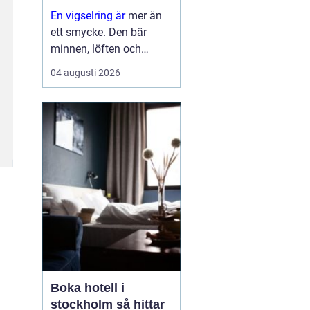
En vigselring är
mer än
ett smycke. Den bär
minnen, löften och
förhoppningar om
04 augusti 2026
framtiden. Formen är
enkel, men betydelsen
djup. Samtidigt ska
ringen fungera i vard...
Boka hotell i
stockholm så hittar