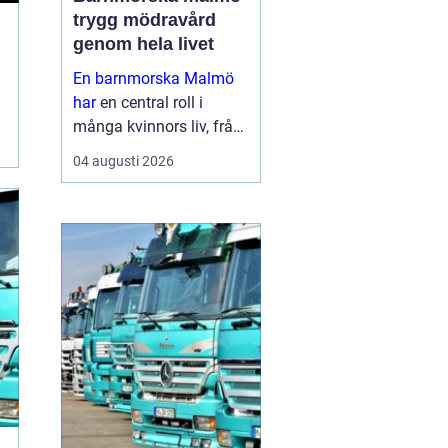
trygg mödravård
genom hela livet
En barnmorska Malmö
har
en central roll i
många kvinnors liv, från
första
04 augusti 2026
preventivmedelsrådgivni
ngen till graviditet,
förlossningsförberedelse
och tiden efter att barnet
är fött. För må...