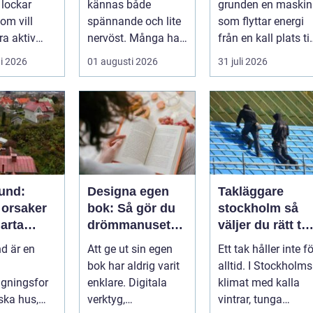
 lockar
kännas både
grunden en maskin
om vill
spännande och lite
som flyttar energi
a aktiv
nervöst. Många har
från en kall plats til
r med
ärvt mynt, hittat
en varm. Den
i 2026
01 augusti 2026
31 juli 2026
ng, god
gamla burkar ...
använder...
enke...
und:
Designa egen
Takläggare
 orsaker
bok: Så gör du
stockholm så
arta
drömmanuset
väljer du rätt ta
gar
till en färdig bok
och rätt
d är en
Att ge ut sin egen
Ett tak håller inte fö
hantverkare
bok har aldrig varit
alltid. I Stockholms
gningsfor
enklare. Digitala
klimat med kalla
ska hus,
verktyg,
vintrar, tunga