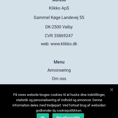
web:
www.klikko.dk
Menu
Annonsering
Om oss
Cookies
På vores website bruges cookies til at huske dine indstillinger,
Kontakta oss
statistik og personalisering af indhold og annoncer. Denne
Sitemap
information deles med tredjepart. Ved fortsat brug af websiden
godkender du cookiepolitikken.
Ok
Privatlivspolitik