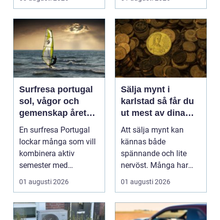
Surfresa portugal
Sälja mynt i
sol, vågor och
karlstad så får du
gemenskap året
ut mest av dina
runt
samlingar
En surfresa Portugal
Att sälja mynt kan
lockar många som vill
kännas både
kombinera aktiv
spännande och lite
semester med
nervöst. Många har
avkoppling, god mat
ärvt mynt, hittat gamla
01 augusti 2026
01 augusti 2026
och enke...
burkar ...