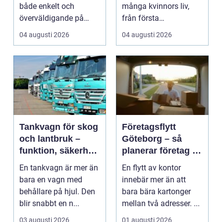
både enkelt och
många kvinnors liv,
överväldigande på
från första
samma gång. Utbudet
preventivmedelsrådgiv
04 augusti 2026
04 augusti 2026
är stor...
ninge...
Tankvagn för skog
Företagsflytt
och lantbruk –
Göteborg – så
funktion, säkerhet
planerar företag en
och smarta val
smidig och trygg
En tankvagn är mer än
En flytt av kontor
flytt
bara en vagn med
innebär mer än att
behållare på hjul. Den
bara bära kartonger
blir snabbt en n...
mellan två adresser. ...
03 augusti 2026
01 augusti 2026