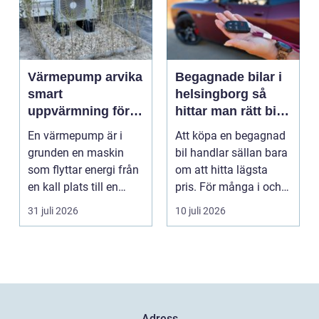
Värmepump arvika
Begagnade bilar i
smart
helsingborg så
uppvärmning för
hittar man rätt bil
värmländskt klimat
till rätt pris
En värmepump är i
Att köpa en begagnad
grunden en maskin
bil handlar sällan bara
som flyttar energi från
om att hitta lägsta
en kall plats till en
pris. För många i och
varm. Den använder...
runt Helsingb...
31 juli 2026
10 juli 2026
Adress