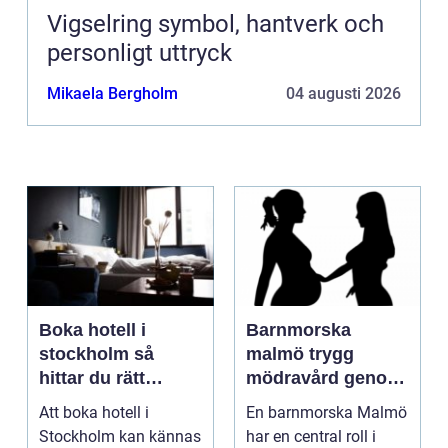
Vigselring symbol, hantverk och
personligt uttryck
Mikaela Bergholm
04 augusti 2026
Boka hotell i
Barnmorska
stockholm så
malmö trygg
hittar du rätt
mödravård genom
boende för din
hela livet
Att boka hotell i
En barnmorska Malmö
vistelse
Stockholm kan kännas
har en central roll i