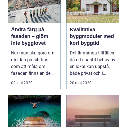
Ändra färg på
Kvalitativa
fasaden – glöm
byggmoduler med
inte bygglovet
kort byggtid
När man ska göra om
Det är många tillfällen
utsidan på sitt hus
då ett snabbt behov av
som att måla om
en lokal kan uppstå,
fasaden finns en del
både privat och i
saker att tänka på.
företagslivet....
02 juni 2020
20 maj 2020
För...