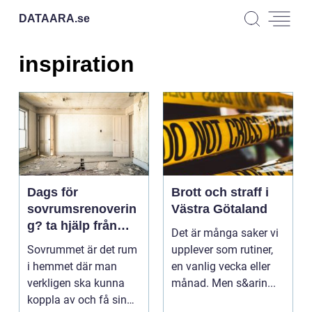
DATAARA.
se
inspiration
Dags för
Brott och straff i
sovrumsrenoverin
Västra Götaland
g? ta hjälp från
Det är många saker vi
byggföretag
Sovrummet är det rum
upplever som rutiner,
i hemmet där man
en vanlig vecka eller
verkligen ska kunna
månad. Men s&arin...
koppla av och få sin