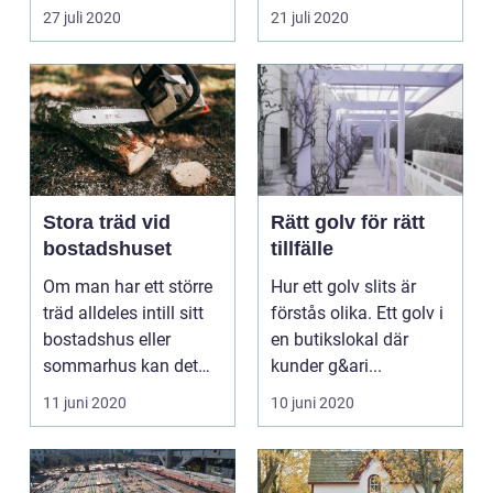
v&aum...
27 juli 2020
21 juli 2020
Stora träd vid
Rätt golv för rätt
bostadshuset
tillfälle
Om man har ett större
Hur ett golv slits är
träd alldeles intill sitt
förstås olika. Ett golv i
bostadshus eller
en butikslokal där
sommarhus kan det
kunder g&ari...
många gånger våll...
11 juni 2020
10 juni 2020