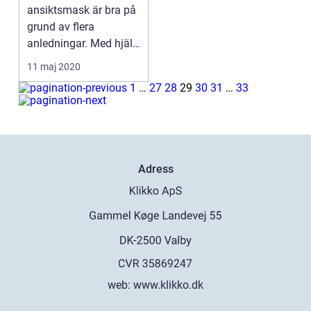
ansiktsmask är bra på
grund av flera
anledningar. Med hjälp
av en ansiktsmask bl...
11 maj 2020
1
…
27
28
29
30
31
…
33
Adress
web:
www.klikko.dk